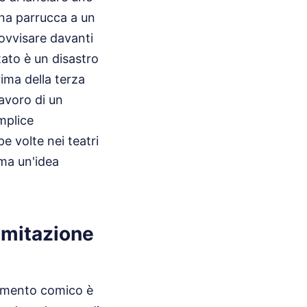
una parrucca a un
rovvisare davanti
ltato è un disastro
prima della terza
avoro di un
mplice
 volte nei teatri
rma un'idea
imitazione
nimento comico è