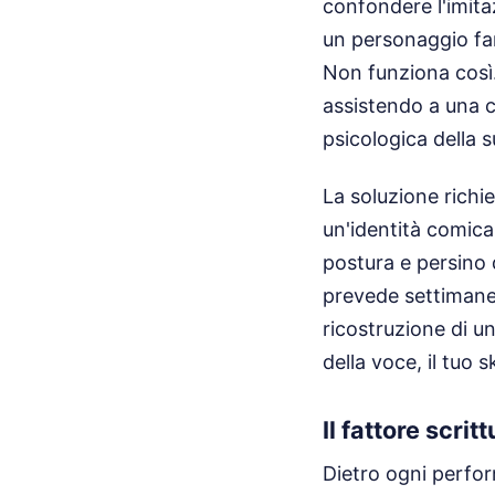
confondere l'imita
un personaggio fam
Non funziona così. 
assistendo a una 
psicologica della s
La soluzione richie
un'identità comica 
postura e persino d
prevede settimane d
ricostruzione di u
della voce, il tuo
Il fattore scrit
Dietro ogni perform