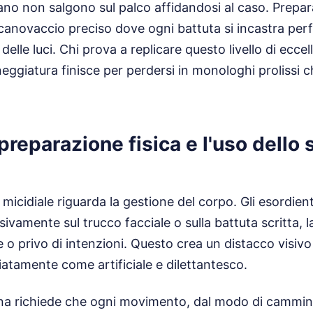
ano non salgono sul palco affidandosi al caso. Prepa
n canovaccio preciso dove ogni battuta si incastra pe
 delle luci. Chi prova a replicare questo livello di ecc
neggiatura finisce per perdersi in monologhi prolissi c
 preparazione fisica e l'uso dello
 micidiale riguarda la gestione del corpo. Gli esordien
ivamente sul trucco facciale o sulla battuta scritta, l
 o privo di intenzioni. Questo crea un distacco visivo 
tamente come artificiale e dilettantesco.
ena richiede che ogni movimento, dal modo di cammina