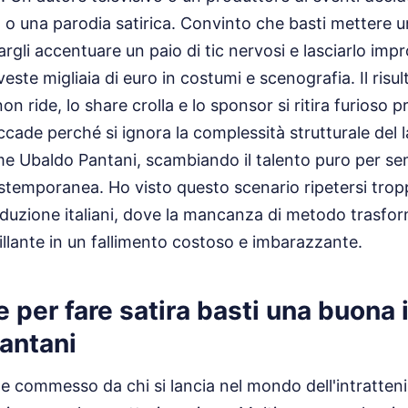
o una parodia satirica. Convinto che basti mettere 
argli accentuare un paio di tic nervosi e lasciarlo imp
veste migliaia di euro in costumi e scenografia. Il risu
non ride, lo share crolla e lo sponsor si ritira furioso 
cade perché si ignora la complessità strutturale del l
me Ubaldo Pantani, scambiando il talento puro per se
temporanea. Ho visto questo scenario ripetersi troppe
roduzione italiani, dove la mancanza di metodo trasfo
llante in un fallimento costoso e imbarazzante.
 per fare satira basti una buona 
antani
ne commesso da chi si lancia nel mondo dell'intratte