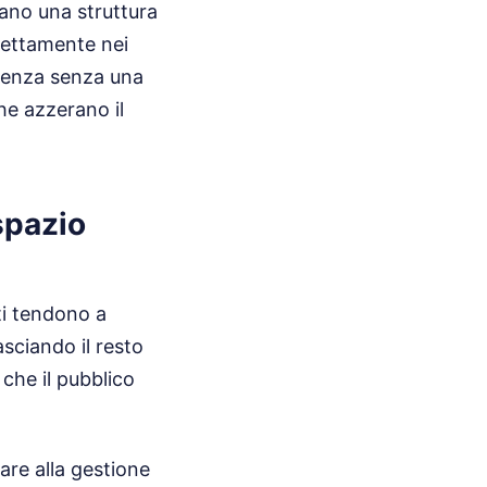
rano una struttura
rfettamente nei
ellenza senza una
he azzerano il
 spazio
ti tendono a
asciando il resto
che il pubblico
re alla gestione