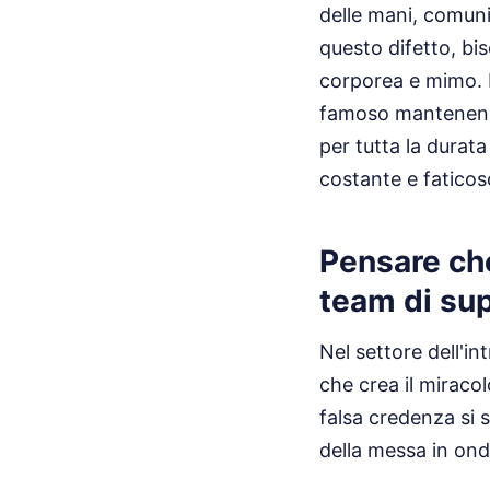
delle mani, comuni
questo difetto, bis
corporea e mimo. N
famoso mantenendo 
per tutta la durat
costante e faticos
Pensare che
team di su
Nel settore dell'in
che crea il miraco
falsa credenza si 
della messa in ond