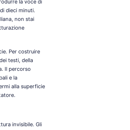
rodurre la voce di
i dieci minuti.
liana, non stai
tturazione
cie. Per costruire
ei testi, della
. Il percorso
ali e la
rmi alla superficie
tatore.
ra invisibile. Gli