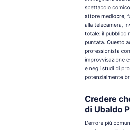
spettacolo comico 
attore mediocre, f
alla telecamera, in
totale: il pubblico 
puntata. Questo ac
professionista co
improvvisazione es
e negli studi di p
potenzialmente bri
Credere che
di Ubaldo P
L'errore più comu