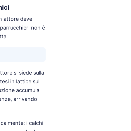
nici
n attore deve
e parrucchieri non è
tta.
tore si siede sulla
si in lattice sul
duzione accumula
ranze, arrivando
calmente: i calchi