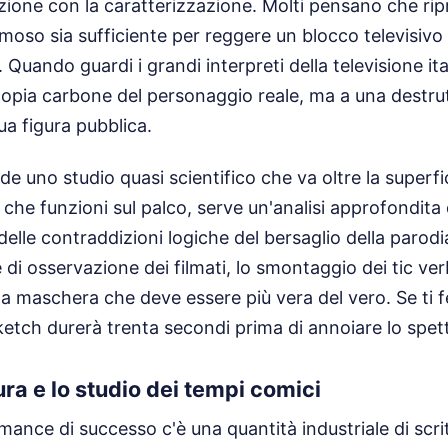
zione con la caratterizzazione. Molti pensano che rip
oso sia sufficiente per reggere un blocco televisivo d
Quando guardi i grandi interpreti della televisione ita
copia carbone del personaggio reale, ma a una destru
ua figura pubblica.
de uno studio quasi scientifico che va oltre la superfi
che funzioni sul palco, serve un'analisi approfondita d
elle contraddizioni logiche del bersaglio della parodia
i osservazione dei filmati, lo smontaggio dei tic verb
na maschera che deve essere più vera del vero. Se ti fe
 sketch durerà trenta secondi prima di annoiare lo spet
tura e lo studio dei tempi comici
ance di successo c'è una quantità industriale di scrittu