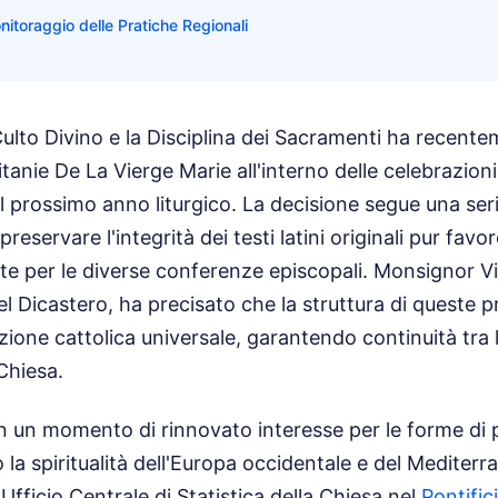
nitoraggio delle Pratiche Regionali
l Culto Divino e la Disciplina dei Sacramenti ha recen
Litanie De La Vierge Marie all'interno delle celebrazion
il prossimo anno liturgico. La decisione segue una ser
preservare l'integrità dei testi latini originali pur fav
te per le diverse conferenze episcopali. Monsignor V
del Dicastero, ha precisato che la struttura di queste 
ozione cattolica universale, garantendo continuità tra 
Chiesa.
in un momento di rinnovato interesse per le forme di p
 la spiritualità dell'Europa occidentale e del Mediter
l'Ufficio Centrale di Statistica della Chiesa nel
Pontifi