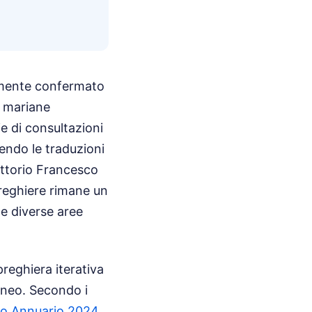
temente confermato
i mariane
ie di consultazioni
orendo le traduzioni
ittorio Francesco
preghiere rimane un
le diverse aree
reghiera iterativa
raneo. Secondo i
cio Annuario 2024
,