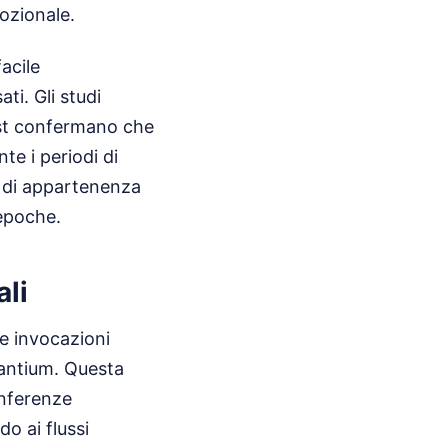
ozionale.
acile
ti. Gli studi
'Est confermano che
te i periodi di
so di appartenenza
 epoche.
ali
e invocazioni
rantium. Questa
onferenze
o ai flussi