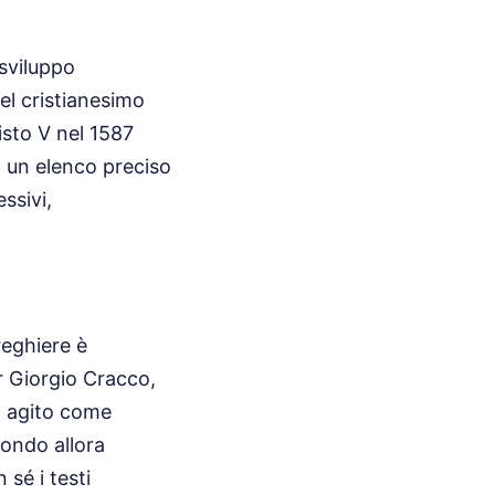
 sviluppo
 del cristianesimo
isto V nel 1587
o un elenco preciso
essivi,
reghiere è
r Giorgio Cracco,
ha agito come
mondo allora
 sé i testi