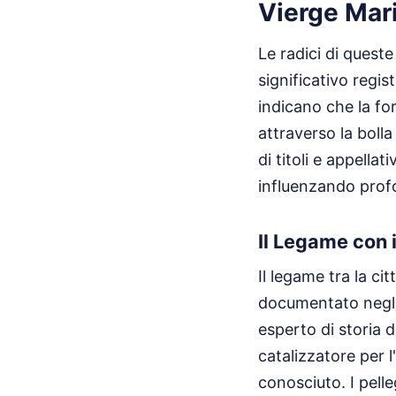
Vierge Mar
Le radici di quest
significativo regist
indicano che la fo
attraverso la boll
di titoli e appellat
influenzando profo
Il Legame con i
Il legame tra la ci
documentato negli 
esperto di storia d
catalizzatore per l
conosciuto. I pelle