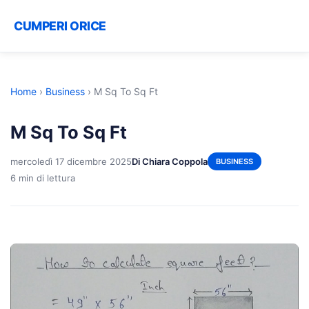
CUMPERI ORICE
Home
›
Business
›
M Sq To Sq Ft
M Sq To Sq Ft
mercoledì 17 dicembre 2025
Di Chiara Coppola
BUSINESS
6 min di lettura