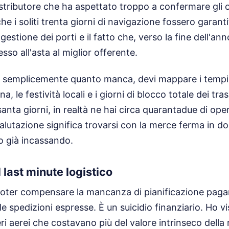
stributore che ha aspettato troppo a confermare gli or
che i soliti trenta giorni di navigazione fossero garant
estione dei porti e il fatto che, verso la fine dell'ann
so all'asta al miglior offerente.
i semplicemente quanto manca, devi mappare i tempi di
a, le festività locali e i giorni di blocco totale dei tra
anta giorni, in realtà ne hai circa quarantadue di oper
alutazione significa trovarsi con la merce ferma in d
o già incassando.
 last minute logistico
poter compensare la mancanza di pianificazione pag
 spedizioni espresse. È un suicidio finanziario. Ho vis
eri aerei che costavano più del valore intrinseco dell