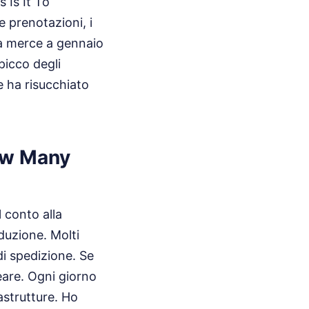
 Is It To
le prenotazioni, i
la merce a gennaio
 picco degli
e ha risucchiato
How Many
 conto alla
duzione. Molti
i spedizione. Se
neare. Ogni giorno
rastrutture. Ho