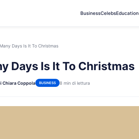
Business
Celebs
Education
any Days Is It To Christmas
 Days Is It To Christmas
i Chiara Coppola
8 min di lettura
BUSINESS