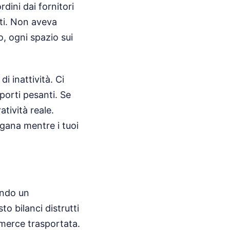
dini dai fornitori
iti. Non aveva
o, ogni spazio sui
 inattività. Ci
sporti pesanti. Se
atività reale.
ogana mentre i tuoi
ando un
to bilanci distrutti
a merce trasportata.