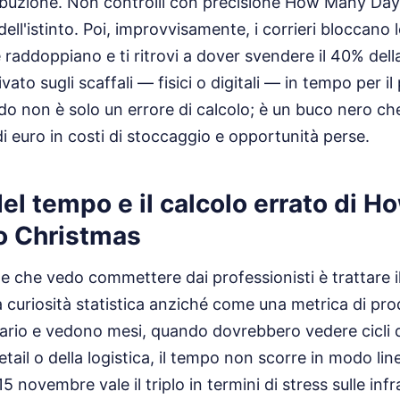
tribuzione. Non controlli con precisione How Many Days
 dell'istinto. Poi, improvvisamente, i corrieri bloccano 
e raddoppiano e ti ritrovi a dover svendere il 40% del
vato sugli scaffali — fisici o digitali — in tempo per il
ardo non è solo un errore di calcolo; è un buco nero ch
di euro in costi di stoccaggio e opportunità perse.
 del tempo e il calcolo errato di 
To Christmas
e che vedo commettere dai professionisti è trattare il
curiosità statistica anziché come una metrica di pro
ario e vedono mesi, quando dovrebbero vedere cicli d
retail o della logistica, il tempo non scorre in modo li
5 novembre vale il triplo in termini di stress sulle inf