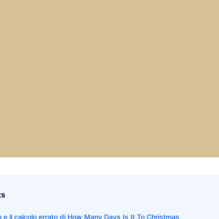
ts
o e il calcolo errato di How Many Days Is It To Christmas