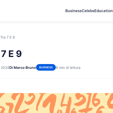
Business
Celebs
Education
Tra 7 E 9
7 E 9
e 2024
Di Marco Bruno
8 min di lettura
BUSINESS