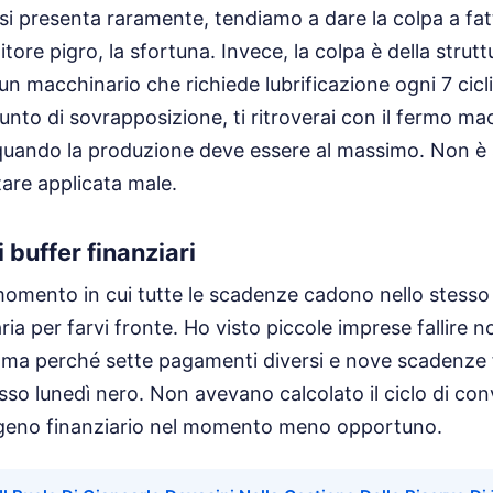
i presenta raramente, tendiamo a dare la colpa a fatto
ore pigro, la sfortuna. Invece, la colpa è della strutt
un macchinario che richiede lubrificazione ogni 7 cicl
 punto di sovrapposizione, ti ritroverai con il fermo m
 quando la produzione deve essere al massimo. Non è 
are applicata male.
 buffer finanziari
momento in cui tutte le scadenze cadono nello stesso
aria per farvi fronte. Ho visto piccole imprese fallire
, ma perché sette pagamenti diversi e nove scadenze f
tesso lunedì nero. Non avevano calcolato il ciclo di c
igeno finanziario nel momento meno opportuno.