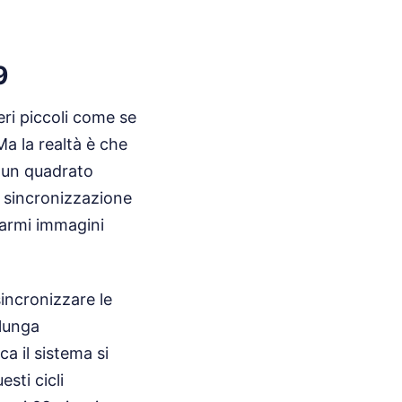
9
eri piccoli come se
Ma la realtà è che
 è un quadrato
di sincronizzazione
e armi immagini
incronizzare le
 lunga
a il sistema si
sti cicli