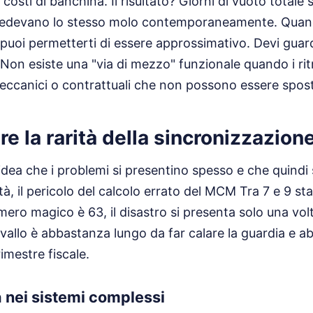
 costi di banchina. Il risultato? Giorni di vuoto totale 
chiedevano lo stesso molo contemporaneamente. Quando
n puoi permetterti di essere approssimativo. Devi guar
 Non esiste una "via di mezzo" funzionale quando i rit
 meccanici o contrattuali che non possono essere spost
re la rarità della sincronizzazion
idea che i problemi si presentino spesso e che quindi s
ltà, il pericolo del calcolo errato del MCM Tra 7 e 9 sta
umero magico è 63, il disastro si presenta solo una vo
rvallo è abbastanza lungo da far calare la guardia e 
imestre fiscale.
a nei sistemi complessi