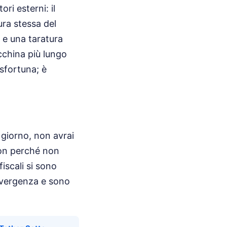
ri esterni: il
ura stessa del
i e una taratura
acchina più lungo
sfortuna; è
 giorno, non avrai
 non perché non
iscali si sono
onvergenza e sono