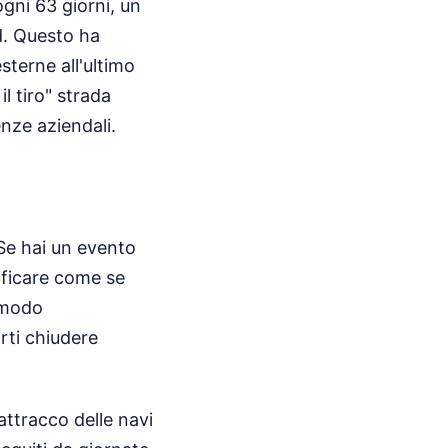
gni 63 giorni, un
d. Questo ha
esterne all'ultimo
l tiro" strada
nze aziendali.
Se hai un evento
nificare come se
n modo
arti chiudere
attracco delle navi