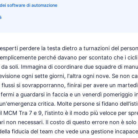
 dei software di automazione
à
sperti perdere la testa dietro a turnazioni del perso
mplicemente perché davano per scontato che i cicli 
i da soli. Immagina di coordinare due squadre di man
evisione ogni sette giorni, l'altra ogni nove. Se non 
flussi si sovrapporranno, finirai per avere un marted
 fermi a guardarsi in faccia e un venerdì pomeriggio i
un'emergenza critica. Molte persone si fidano dell'ist
 il MCM Tra 7 e 9, l'istinto è il modo più veloce per s
ri non necessari. Il costo di questo errore non è sol
della fiducia del team che vede una gestione incapace