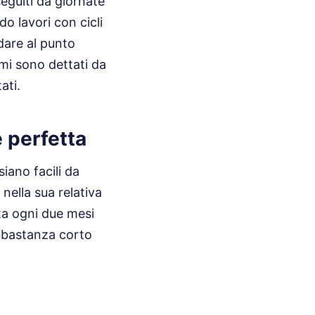
seguiti da giornate
 lavori con cicli
dare al punto
mi sono dettati da
ati.
e perfetta
iano facili da
 nella sua relativa
lta ogni due mesi
abbastanza corto