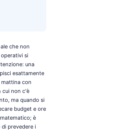
nale che non
operativi si
utenzione: una
capisci esattamente
ì mattina con
n cui non c'è
into, ma quando si
precare budget e ore
o matematico; è
 di prevedere i