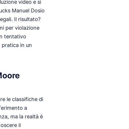
duzione video e si
Sucks Manuel Dosio
ali. Il risultato?
ni per violazione
n tentativo
 pratica in un
 Moore
e le classifiche di
iferimento a
za, ma la realtà è
oscere il