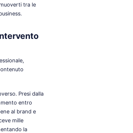
muoverti tra le
 business.
intervento
essionale,
 contenuto
verso. Presi dalla
ommento entro
iene al brand e
ceve mille
mentando la