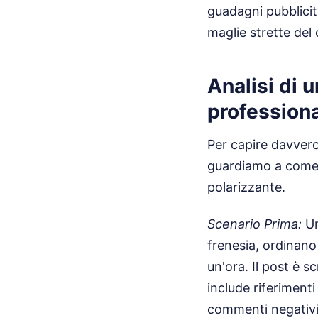
guadagni pubblicit
maglie strette del 
Analisi di 
profession
Per capire davvero
guardiamo a come v
polarizzante.
Scenario Prima:
Un
frenesia, ordinan
un'ora. Il post è s
include riferimenti
commenti negativi 