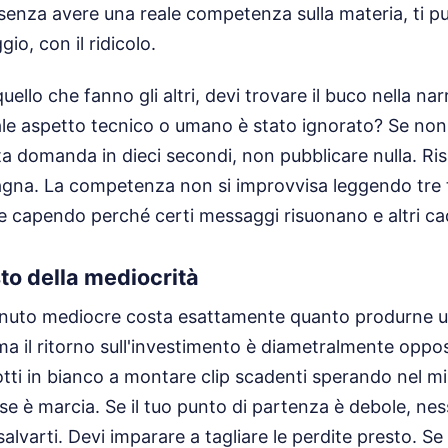
 senza avere una reale competenza sulla materia, ti pu
io, con il ridicolo.
uello che fanno gli altri, devi trovare il buco nella n
le aspetto tecnico o umano è stato ignorato? Se non 
a domanda in dieci secondi, non pubblicare nulla. Ris
gna. La competenza non si improvvisa leggendo tre t
 e capendo perché certi messaggi risuonano e altri c
sto della mediocrità
nuto mediocre costa esattamente quanto produrne un
ma il ritorno sull'investimento è diametralmente oppo
tti in bianco a montare clip scadenti sperando nel mir
ase è marcia. Se il tuo punto di partenza è debole, ne
alvarti. Devi imparare a tagliare le perdite presto. Se