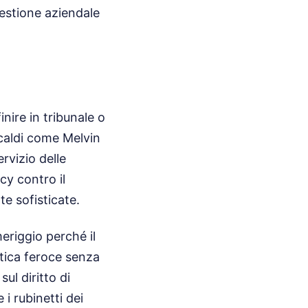
gestione aziendale
nire in tribunale o
caldi come Melvin
rvizio delle
cy contro il
te sofisticate.
meriggio perché il
itica feroce senza
ul diritto di
i rubinetti dei