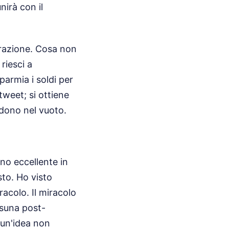
nirà con il
arrazione. Cosa non
riesci a
parmia i soldi per
weet; si ottiene
adono nel vuoto.
o eccellente in
sto. Ho visto
acolo. Il miracolo
ssuna post-
 un'idea non