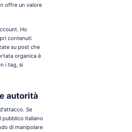
on offre un valore
account. Ho
opri contenuti
zate su post che
ortata organica è
 i tag, si
re autorità
d'attacco. Se
l pubblico italiano
ndo di manipolare