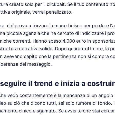
ra creato solo per il clickbait. Se il tuo contenuto n
tiva originale, verrai penalizzato.
za, chi prova a forzare la mano finisce per perdere l'
una piccola agenzia che ha cercato di indicizzare i pr
emiche correnti. Hanno speso 4.000 euro in sponsoriz
ruttura narrativa solida. Dopo quarantotto ore, la p
on avevano capito che la pertinenza non si compra con
 coerenza del messaggio.
seguire il trend e inizia a costrui
 che vedo costantemente è la mancanza di un angolo 
deo su ciò che dicono tutti, sei solo rumore di fondo. I
mamente cinico e sgamato. Se avverte che stai cerca