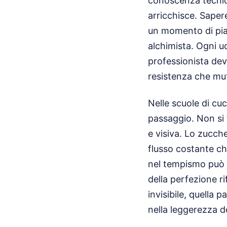
conoscenza tecnica,
arricchisce. Saper
un momento di piac
alchimista. Ogni uo
professionista dev
resistenza che mut
Nelle scuole di cu
passaggio. Non si t
e visiva. Lo zucch
flusso costante ch
nel tempismo può 
della perfezione ri
invisibile, quella 
nella leggerezza de