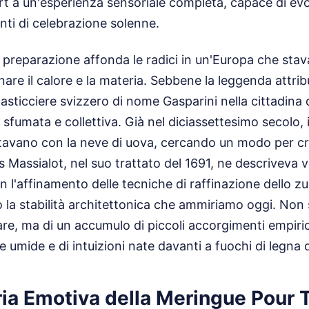
t a un'esperienza sensoriale completa, capace di evo
ti di celebrazione solenne.
a preparazione affonda le radici in un'Europa che sta
re il calore e la materia. Sebbene la leggenda attri
asticciere svizzero di nome Gasparini nella cittadina 
ù sfumata e collettiva. Già nel diciassettesimo secolo, i
avano con la neve di uova, cercando un modo per cri
s Massialot, nel suo trattato del 1691, ne descriveva v
n l'affinamento delle tecniche di raffinazione dello 
la stabilità architettonica che ammiriamo oggi. Non s
re, ma di un accumulo di piccoli accorgimenti empirici
umide e di intuizioni nate davanti a fuochi di legna d
ia Emotiva della Meringue Pour 