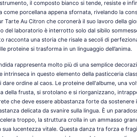
trumento, il composto bianco si tende, resiste e infin
a come porcellana appena sfornata, rivelando la cons
r Tarte Au Citron che coronerà il suo lavoro della gio
o del laboratorio è interrotto solo dal sibilo sommesso
to racconta una storia che risale a secoli di perfezio
le proteine si trasforma in un linguaggio dell’anima.
dida rappresenta molto più di una semplice decorazi
 intrinseca in questo elemento della pasticceria classi
 dare ordine al caos. Le proteine dell'albume, una vo
ca della frusta, si srotolano e si riorganizzano, intra
a rete che deve essere abbastanza forte da sostenere i
tanza delicata da svanire sulla lingua. È un parados
ccelera troppo, la struttura crolla in un ammasso granul
sua lucentezza vitale. Questa danza tra forza e fragil