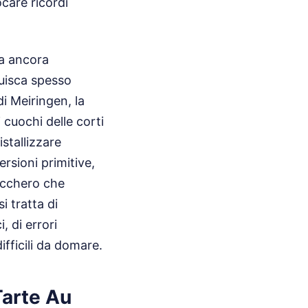
care ricordi
va ancora
buisca spesso
di Meiringen, la
 cuochi delle corti
stallizzare
ersioni primitive,
zucchero che
i tratta di
, di errori
ifficili da domare.
Tarte Au