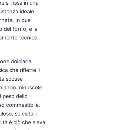
e si fissa in una
istenza ideale
rnata. In quel
 del forno, e la
namento tecnico,
one dolciaria.
ca che riflette il
lta scosse
ppolando minuscole
l peso dello
so commestibile.
oso; se esita, il
ità è ciò che eleva