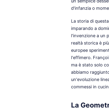
un semplice desser
d'infanzia o momen
La storia di quest
imparando a domina
l'invenzione a un p
realtà storica è pi
europee speriment
l'effimero. Françoi
ma è stato solo co
abbiamo raggiunto 
un'evoluzione linea
commessi in cucine 
La Geometr