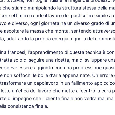
 tuttavia, non toglie nulla alla magia del processo. A
e che stiamo manipolando la struttura stessa della ma
ere effimero rende il lavoro del pasticciere simile a q
vo è diverso, ogni giornata ha un diverso grado di umid
e ascoltare la massa che monta, sentendo attraverso i
a, adattando la propria energia a quella del compost
cina francesi, l'apprendimento di questa tecnica è cons
ratta solo di seguire una ricetta, ma di sviluppare una 
ero deve essere aggiunto con una progressione quasi
e non soffochi le bolle d'aria appena nate. Un errore
trasformare un capolavoro in un fallimento appiccico
flette un'etica del lavoro che mette al centro la cura pe
parte di impegno che il cliente finale non vedrà mai m
lla consistenza finale.