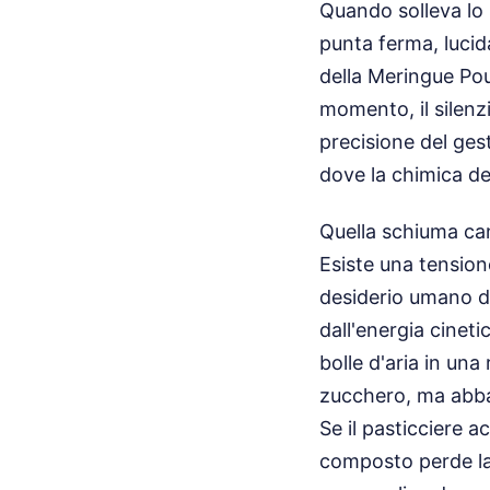
Quando solleva lo s
punta ferma, lucid
della Meringue Pou
momento, il silenzi
precisione del ges
dove la chimica del
Quella schiuma can
Esiste una tensione
desiderio umano di
dall'energia cineti
bolle d'aria in un
zucchero, ma abbas
Se il pasticciere a
composto perde la 