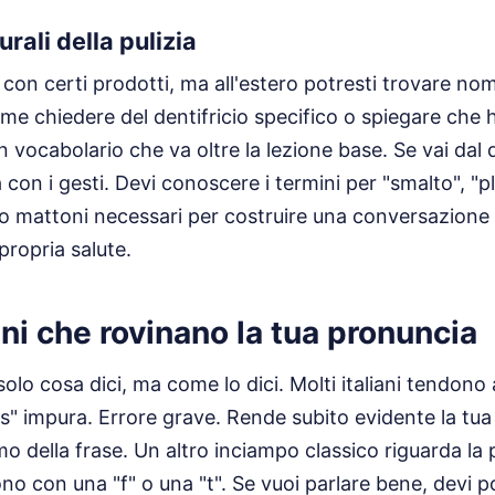
rali della pulizia
si con certi prodotti, ma all'estero potresti trovare n
me chiedere del dentifricio specifico o spiegare che h
un vocabolario che va oltre la lezione base. Se vai dal
con i gesti. Devi conoscere i termini per "smalto", "pl
o mattoni necessari per costruire una conversazione 
propria salute.
ni che rovinano la tua pronuncia
solo cosa dici, ma come lo dici. Molti italiani tendono
"s" impura. Errore grave. Rende subito evidente la tua
mo della frase. Un altro inciampo classico riguarda la 
ono con una "f" o una "t". Se vuoi parlare bene, devi p