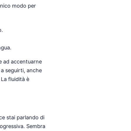
l'unico modo per
o.
ngua.
e e ad accentuarne
 a seguirti, anche
La fluidità è
ce stai parlando di
progressiva. Sembra