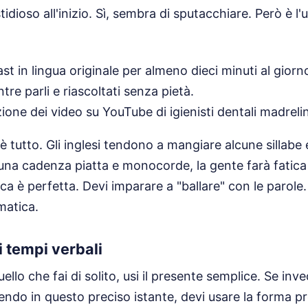
fastidioso all'inizio. Sì, sembra di sputacchiare. Però è 
t in lingua originale per almeno dieci minuti al giorn
tre parli e riascoltati senza pietà.
zione dei video su YouTube di igienisti dentali madreli
e è tutto. Gli inglesi tendono a mangiare alcune sillab
n una cadenza piatta e monocorde, la gente farà fatica
a è perfetta. Devi imparare a "ballare" con le parole. 
matica.
i tempi verbali
llo che fai di solito, usi il presente semplice. Se inve
cendo in questo preciso istante, devi usare la forma 