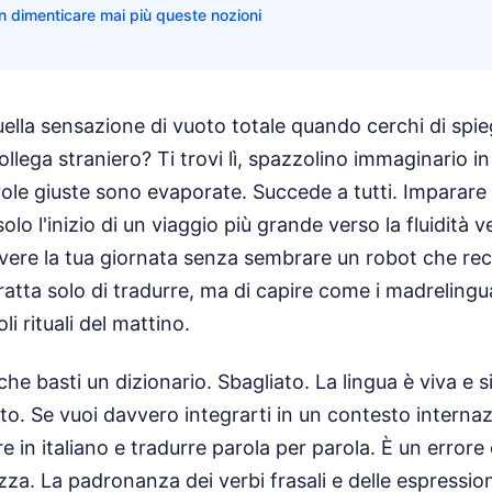
on dimenticare mai più queste nozioni
ella sensazione di vuoto totale quando cerchi di spieg
collega straniero? Ti trovi lì, spazzolino immaginario 
role giuste sono evaporate. Succede a tutti. Imparare 
olo l'inizio di un viaggio più grande verso la fluidità v
vere la tua giornata senza sembrare un robot che rec
tratta solo di tradurre, ma di capire come i madreling
i rituali del mattino.
e basti un dizionario. Sbagliato. La lingua è viva e 
ato. Se vuoi davvero integrarti in un contesto internaz
e in italiano e tradurre parola per parola. È un errore
ezza. La padronanza dei verbi frasali e delle espressio