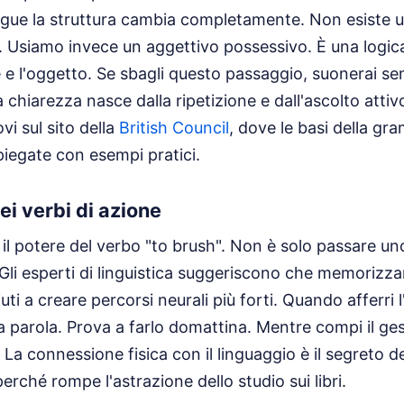
lingue la struttura cambia completamente. Non esiste un
 Usiamo invece un aggettivo possessivo. È una logica
e e l'oggetto. Se sbagli questo passaggio, suonerai 
a chiarezza nasce dalla ripetizione e dall'ascolto attivo
vi sul sito della
British Council
, dove le basi della gr
iegate con esempi pratici.
ei verbi di azione
il potere del verbo "to brush". Non è solo passare un
Gli esperti di linguistica suggeriscono che memorizzar
aiuti a creare percorsi neurali più forti. Quando afferri l
la parola. Prova a farlo domattina. Mentre compi il ge
 La connessione fisica con il linguaggio è il segreto dei
rché rompe l'astrazione dello studio sui libri.