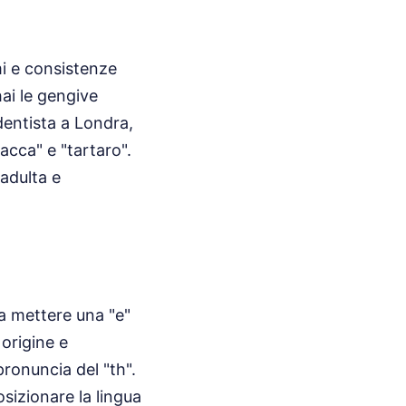
omi e consistenze
ai le gengive
 dentista a Londra,
acca" e "tartaro".
adulta e
 a mettere una "e"
 origine e
pronuncia del "th".
osizionare la lingua