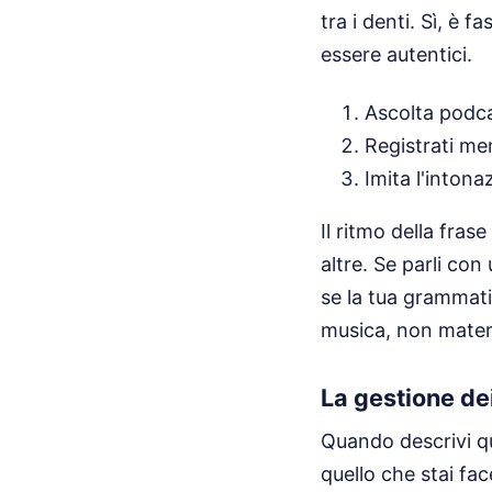
tra i denti. Sì, è 
essere autentici.
Ascolta podcas
Registrati men
Imita l'intona
Il ritmo della fras
altre. Se parli co
se la tua grammatic
musica, non mate
La gestione de
Quando descrivi que
quello che stai fa