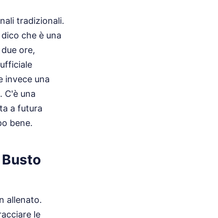
ali tradizionali.
o dico che è una
 due ore,
ufficiale
ce invece una
e. C'è una
ta a futura
po bene.
o Busto
n allenato.
racciare le