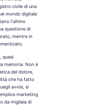
istro civile di una
 nel mondo digitale
tano l'ultimo
na questione di
erato, mentre in
dimenticato.
, quasi
 e la memoria. Non è
stica del dolore,
ittà che ha fatto
egli avvisi, si
 semplice marketing
o da migliaia di