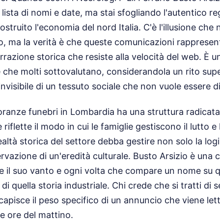
ista di nomi e date, ma stai sfogliando l'autentico reg
truito l'economia del nord Italia. C'è l'illusione che
rio, ma la verità è che queste comunicazioni rappresen
rrazione storica che resiste alla velocità del web. È u
ale che molti sottovalutano, considerandola un rito sup
e invisibile di un tessuto sociale che non vuole essere 
noranze funebri in Lombardia ha una struttura radicata
 riflette il modo in cui le famiglie gestiscono il lutto
ltà storica del settore debba gestire non solo la logi
vazione di un'eredità culturale. Busto Arsizio è una c
ile il suo vanto e ogni volta che compare un nome su qu
di quella storia industriale. Chi crede che si tratti di
apisce il peso specifico di un annuncio che viene lett
e ore del mattino.