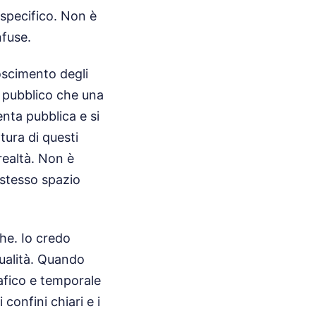
 specifico. Non è
nfuse.
oscimento degli
o pubblico che una
nta pubblica e si
ttura di questi
realtà. Non è
 stesso spazio
he. Io credo
tualità. Quando
afico e temporale
confini chiari e i