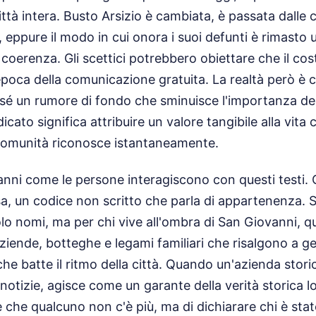
ttà intera. Busto Arsizio è cambiata, è passata dalle c
, eppure il modo in cui onora i suoi defunti è rimasto
coerenza. Gli scettici potrebbero obiettare che il costo
'epoca della comunicazione gratuita. La realtà però è c
 sé un rumore di fondo che sminuisce l'importanza de
cato significa attribuire un valore tangibile alla vita 
 comunità riconosce istantaneamente.
nni come le persone interagiscono con questi testi. 
, un codice non scritto che parla di appartenenza. Se
olo nomi, ma per chi vive all'ombra di San Giovanni, q
aziende, botteghe e legami familiari che risalgono a g
he batte il ritmo della città. Quando un'azienda stori
notizie, agisce come un garante della verità storica lo
 che qualcuno non c'è più, ma di dichiarare chi è sta