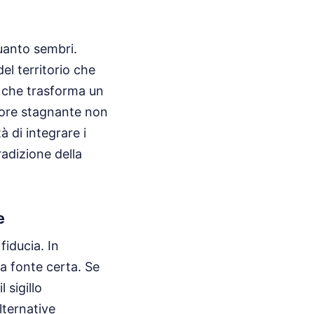
uanto sembri.
l territorio che
o che trasforma un
ttore stagnante non
 di integrare i
radizione della
e
fiducia. In
ca fonte certa. Se
 sigillo
alternative