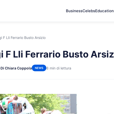
Business
Celebs
Education
i F Lli Ferrario Busto Arsizio
 F Lli Ferrario Busto Arsiz
5
Di Chiara Coppola
8 min di lettura
NEWS