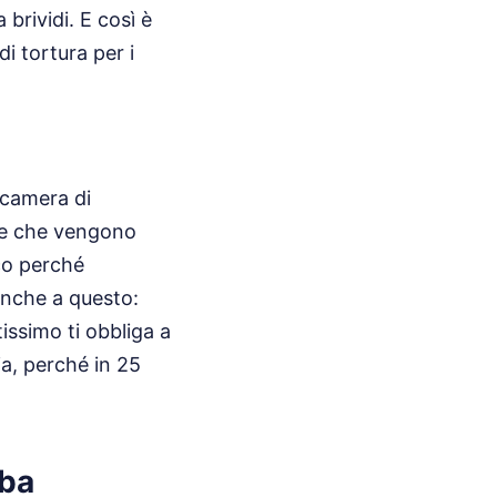
 brividi. E così è
di tortura per i
n camera di
cone che vengono
cco perché
anche a questo:
tissimo ti obbliga a
ia, perché in 25
rba