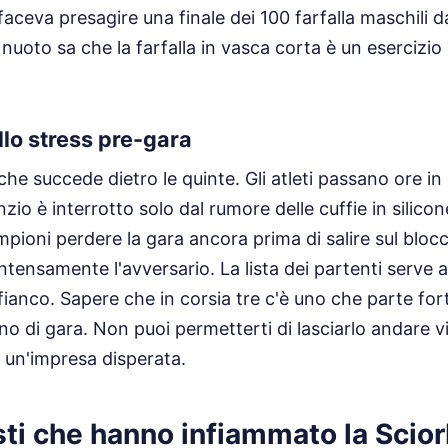
faceva presagire una finale dei 100 farfalla maschili da
nuoto sa che la farfalla in vasca corta è un esercizio 
llo stress pre-gara
che succede dietro le quinte. Gli atleti passano ore i
lenzio è interrotto solo dal rumore delle cuffie in sili
ampioni perdere la gara ancora prima di salire sul blo
ntensamente l'avversario. La lista dei partenti serve 
 fianco. Sapere che in corsia tre c'è uno che parte for
ano di gara. Non puoi permetterti di lasciarlo andare v
 un'impresa disperata.
sti che hanno infiammato la Scio