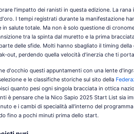
are l'impatto dei ranisti in questa edizione. La rana i
'oro. I tempi registrati durante la manifestazione 
 in salute totale. Ma non è solo questione di cronome
ansizione tra la spinta dal muretto e la prima bracciat
arte delle sfide. Molti hanno sbagliato il timing dell
k-out, perdendo quella velocità d'inerzia che ti porta 
ene d'occhio questi appuntamenti con una lente d'ing
 selezione e le classifiche storiche sul sito della
Federaz
apisci quanto pesi ogni singola bracciata in ottica nazi
nti è pensare che la Nico Sapio 2025 Start List sia imm
o minuto e i cambi di specialità all'interno del program
o fino a pochi minuti prima dello start.
ocisti puri