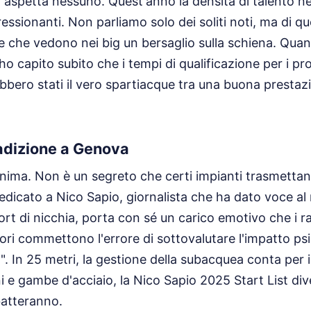
n aspetta nessuno. Quest'anno la densità di talento nel
essionanti. Non parliamo solo dei soliti noti, ma di qu
 che vedono nei big un bersaglio sulla schiena. Quan
, ho capito subito che i tempi di qualificazione per i pr
ebbero stati il vero spartiacque tra una buona prestaz
.
radizione a Genova
anima. Non è un segreto che certi impianti trasmetta
 dedicato a Nico Sapio, giornalista che ha dato voce a
rt di nicchia, porta con sé un carico emotivo che i 
tori commettono l'errore di sottovalutare l'impatto ps
". In 25 metri, la gestione della subacquea conta per i
 e gambe d'acciaio, la Nico Sapio 2025 Start List dive
batteranno.