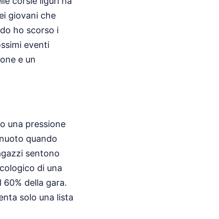
le corsie liguri ha
ei giovani che
do ho scorso i
ossimi eventi
ione e un
no una pressione
l nuoto quando
ragazzi sentono
icologico di una
l 60% della gara.
nta solo una lista