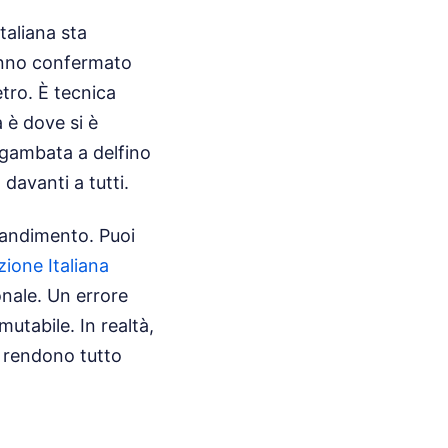
taliana sta
hanno confermato
tro. È tecnica
a è dove si è
a gambata a delfino
davanti a tutti.
randimento. Puoi
ione Italiana
onale. Un errore
utabile. In realtà,
ma rendono tutto