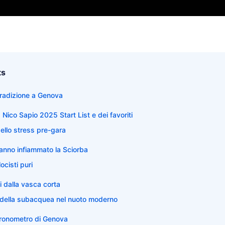
ts
 tradizione a Genova
a Nico Sapio 2025 Start List e dei favoriti
ello stress pre-gara
hanno infiammato la Sciorba
locisti puri
oni dalla vasca corta
 della subacquea nel nuoto moderno
cronometro di Genova