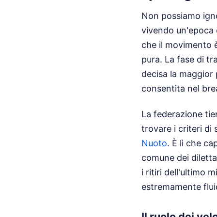
Non possiamo ignor
vivendo un'epoca d
che il movimento è
pura. La fase di tr
decisa la maggior p
consentita nel brea
La federazione ti
trovare i criteri di
Nuoto
. È lì che c
comune dei diletta
i ritiri dell'ultim
estremamente fluid
Il ruolo dei vel