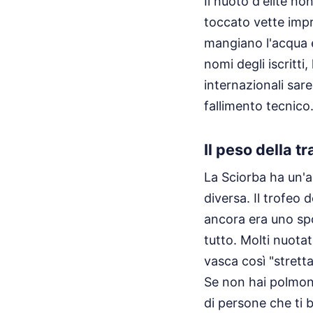
Il nuoto d'élite no
toccato vette impr
mangiano l'acqua e
nomi degli iscritti
internazionali sar
fallimento tecnico
Il peso della t
La Sciorba ha un'
diversa. Il trofeo
ancora era uno spo
tutto. Molti nuota
vasca così "stretta
Se non hai polmoni
di persone che ti 