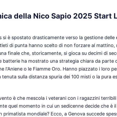
nica della Nico Sapio 2025 Start L
s si è spostato drasticamente verso la gestione delle 
atleti di punta hanno scelto di non forzare al mattino,
una finale che, storicamente, si gioca su decimi di se
 batterie ha mostrato una strategia chiara da parte dei
ome l'Aniene o le Fiamme Oro. Hanno piazzato i loro pez
tenuta sulla distanza spuria dei 100 misti o la pura es
evento è che mescola i veterani con i ragazzini terribili
ente quel momento in cui un sedicenne decide che è il
a un primatista mondiale? Ecco, a Genova succede spes