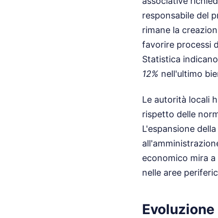
associative richie
responsabile del pr
rimane la creazion
favorire processi di
Statistica indicano
12%
nell'ultimo bie
Le autorità locali 
rispetto delle nor
L'espansione della 
all'amministrazio
economico mira a c
nelle aree perifer
Evoluzione 