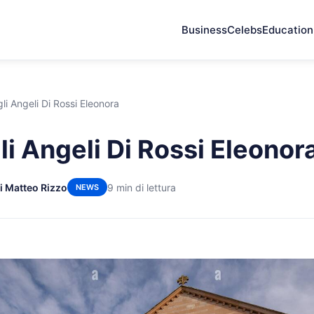
Business
Celebs
Education
li Angeli Di Rossi Eleonora
li Angeli Di Rossi Eleonor
i Matteo Rizzo
9 min di lettura
NEWS