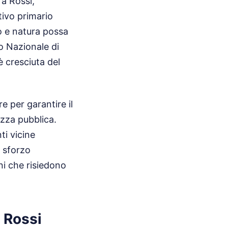
ra Rossi,
tivo primario
o e natura possa
uto Nazionale di
è cresciuta del
e per garantire il
ezza pubblica.
ti vicine
 sforzo
ni che risiedono
 Rossi