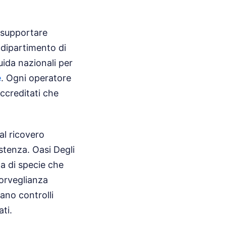
r supportare
l dipartimento di
guida nazionali per
e
. Ogni operatore
accreditati che
al ricovero
stenza. Oasi Degli
a di specie che
sorveglianza
uano controlli
ati.