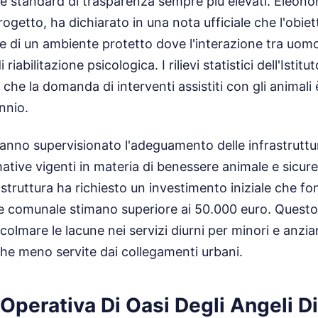
de standard di trasparenza sempre più elevati. Eleono
ogetto, ha dichiarato in una nota ufficiale che l'obiet
e di un ambiente protetto dove l'interazione tra uom
 riabilitazione psicologica. I rilievi statistici dell'Istit
 che la domanda di interventi assistiti con gli animali 
nnio.
hanno supervisionato l'adeguamento delle infrastruttur
mative vigenti in materia di benessere animale e sicur
struttura ha richiesto un investimento iniziale che fon
ne comunale stimano superiore ai 50.000 euro. Questo
olmare le lacune nei servizi diurni per minori e anzia
iche meno servite dai collegamenti urbani.
Operativa Di Oasi Degli Angeli Di