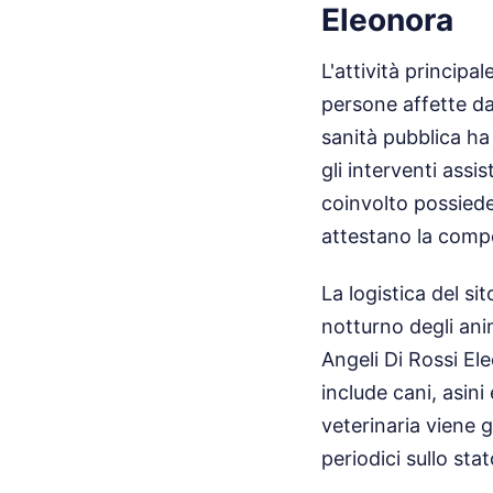
Eleonora
L'attività princip
persone affette da 
sanità pubblica ha 
gli interventi assis
coinvolto possiede 
attestano la compe
La logistica del s
notturno degli ani
Angeli Di Rossi El
include cani, asin
veterinaria viene g
periodici sullo stat