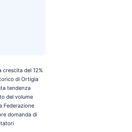
na crescita del 12%
orico di Ortigia
esta tendenza
to del volume
 La Federazione
giore domanda di
tatori