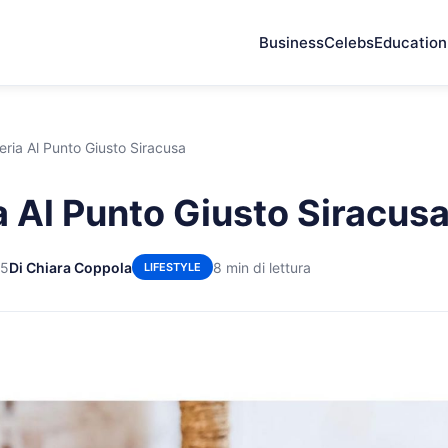
Business
Celebs
Education
eria Al Punto Giusto Siracusa
a Al Punto Giusto Siracus
25
Di Chiara Coppola
8 min di lettura
LIFESTYLE