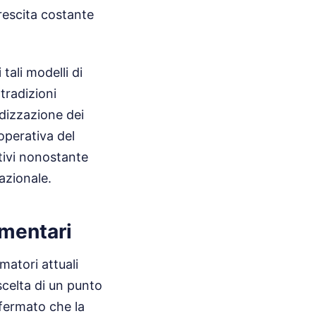
crescita costante
tali modelli di
tradizioni
rdizzazione dei
 operativa del
tivi nonostante
azionale.
imentari
matori attuali
 scelta di un punto
nfermato che la