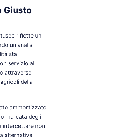
o Giusto
tuseo riflette un
ndo un'analisi
lità sta
on servizio al
to attraverso
agricoli della
 stato ammortizzato
eno marcata degli
di intercettare non
a alternative