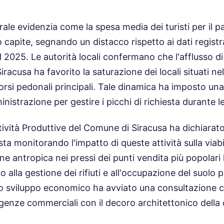
rale evidenzia come la spesa media dei turisti per il p
o capite, segnando un distacco rispetto ai dati registr
 2025. Le autorità locali confermano che l'afflusso d
Siracusa ha favorito la saturazione dei locali situati n
orsi pedonali principali. Tale dinamica ha imposto un
inistrazione per gestire i picchi di richiesta durante l
ttività Produttive del Comune di Siracusa ha dichiarat
ta monitorando l'impatto di queste attività sulla viabil
ne antropica nei pressi dei punti vendita più popolar
o alla gestione dei rifiuti e all'occupazione del suolo p
o sviluppo economico ha avviato una consultazione co
genze commerciali con il decoro architettonico della c