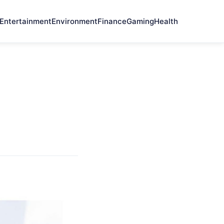
Entertainment
Environment
Finance
Gaming
Health
a