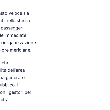
asto veloce sia
ati nello stesso
i passeggeri
elle immediate
a riorganizzazione
e ore meridiane.
o che
ità dell'area
i ha generato
ubblico. Il
n i gestori per
ittà.