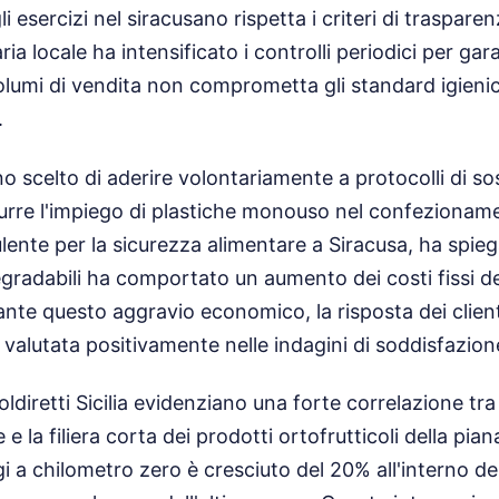
 esercizi nel siracusano rispetta i criteri di trasparen
ria locale ha intensificato i controlli periodici per gar
olumi di vendita non comprometta gli standard igienici 
.
o scelto di aderire volontariamente a protocolli di sos
urre l'impiego di plastiche monouso nel confezioname
lente per la sicurezza alimentare a Siracusa, ha spie
egradabili ha comportato un aumento dei costi fissi de
nte questo aggravio economico, la risposta dei clienti
 valutata positivamente nelle indagini di soddisfazion
Coldiretti Sicilia evidenziano una forte correlazione tra
e la filiera corta dei prodotti ortofrutticoli della piana
 a chilometro zero è cresciuto del 20% all'interno d