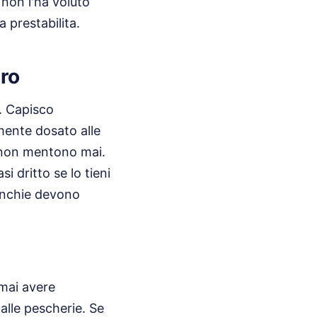
 non l'ha voluto
a prestabilita.
ro
. Capisco
mente dosato alle
e non mentono mai.
i dritto se lo tieni
ranchie devono
 mai avere
lle pescherie. Se