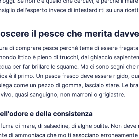
oggi. Se non c'è quello che cercavi, è perché il mare
siglio dell'esperto invece di intestardirti su una ricett
oscere il pesce che merita davve
ura di comprare pesce perché teme di essere fregata
mondo ittico è pieno di trucchi, dal ghiaccio sapiente
cqua per far brillare le squame. Ma ci sono segni ch
ica è il primo. Un pesce fresco deve essere rigido, quas
i piega come un pezzo di gomma, lascialo stare. Le b
 vivo, quasi sanguigno, non marroni o grigiastre.
ell'odore e della consistenza
ofuma di mare, di salsedine, di alghe pulite. Non deve
nte di ammoniaca che molti associano erroneamente a