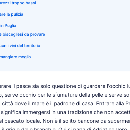
 prezzi troppo bassi
re la pulizia
in Puglia
he biscegliesi da provare
n i vini del territorio
 mangiare meglio
re il pesce sia solo questione di guardare l'occhio luc
, serve occhio per le sfumature della pelle e serve s
a città dove il mare è il padrone di casa. Entrare alla P
 significa immergersi in una tradizione che non acc
el pescato locale. Non è il solito bancone da supermer
l grigio delle branchie. Qui si parla di Adriatico vero.