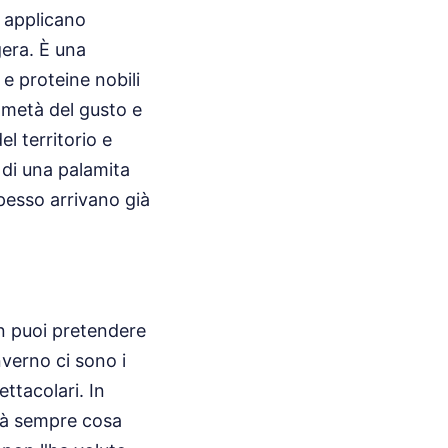
o applicano
era. È una
 e proteine nobili
metà del gusto e
el territorio e
 di una palamita
pesso arrivano già
on puoi pretendere
nverno ci sono i
ttacolari. In
irà sempre cosa