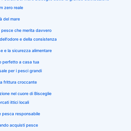
km zero reale
tà del mare
l pesce che merita davvero
dell'odore e della consistenza
se e la sicurezza alimentare
o perfetto a casa tua
sale per i pesci grandi
la frittura croccante
zione nel cuore di Bisceglie
cati ittici locali
 e pesca responsabile
uando acquisti pesce