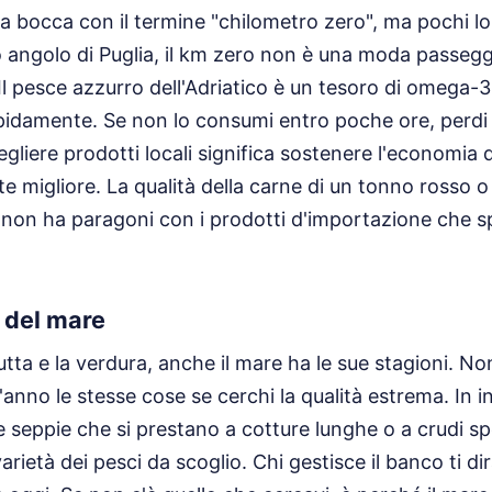
 la bocca con il termine "chilometro zero", ma pochi l
 angolo di Puglia, il km zero non è una moda passegg
Il pesce azzurro dell'Adriatico è un tesoro di omega-3
idamente. Se non lo consumi entro poche ore, perdi 
egliere prodotti locali significa sostenere l'economia d
te migliore. La qualità della carne di un tonno rosso o
 non ha paragoni con i prodotti d'importazione che s
à del mare
utta e la verdura, anche il mare ha le sue stagioni. N
'anno le stesse cose se cerchi la qualità estrema. In i
e seppie che si prestano a cotture lunghe o a crudi spe
arietà dei pesci da scoglio. Chi gestisce il banco ti d