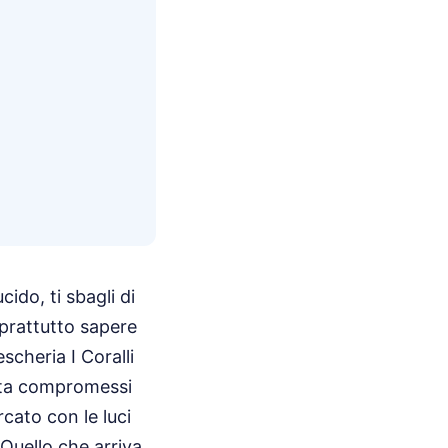
ido, ti sbagli di
oprattutto sapere
escheria I Coralli
etta compromessi
cato con le luci
 Quello che arriva