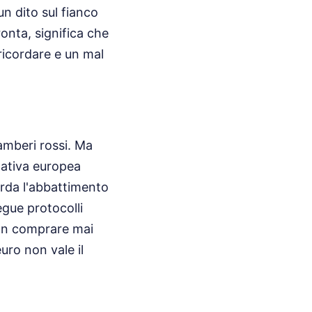
un dito sul fianco
ronta, significa che
 ricordare e un mal
gamberi rossi. Ma
mativa europea
arda l'abbattimento
egue protocolli
Non comprare mai
euro non vale il