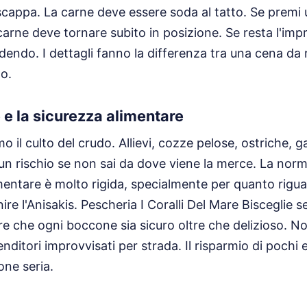
 scappa. La carne deve essere soda al tatto. Se premi 
carne deve tornare subito in posizione. Se resta l'imp
edendo. I dettagli fanno la differenza tra una cena da
to.
 e la sicurezza alimentare
o il culto del crudo. Allievi, cozze pelose, ostriche, 
un rischio se non sai da dove viene la merce. La nor
imentare è molto rigida, specialmente per quanto rigu
re l'Anisakis. Pescheria I Coralli Del Mare Bisceglie s
ire che ogni boccone sia sicuro oltre che delizioso. 
enditori improvvisati per strada. Il risparmio di pochi 
one seria.