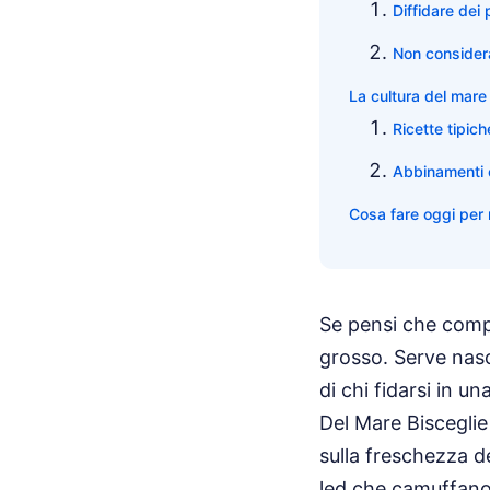
Diffidare dei
Non considera
La cultura del mare 
Ricette tipic
Abbinamenti co
Cosa fare oggi per
Se pensi che compra
grosso. Serve naso
di chi fidarsi in un
Del Mare Bisceglie
sulla freschezza d
led che camuffano i