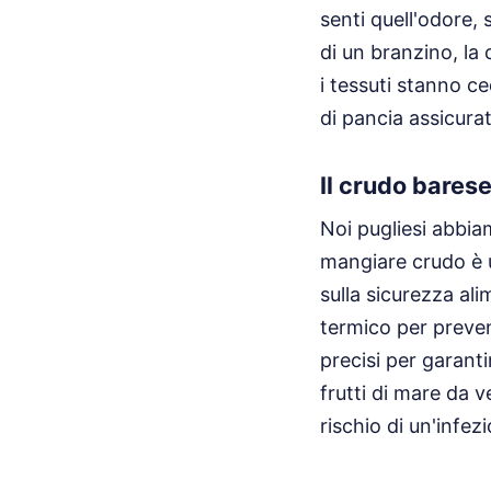
senti quell'odore,
di un branzino, la 
i tessuti stanno c
di pancia assicura
Il crudo barese
Noi pugliesi abbiam
mangiare crudo è 
sulla sicurezza al
termico per preveni
precisi per garant
frutti di mare da v
rischio di un'infezi