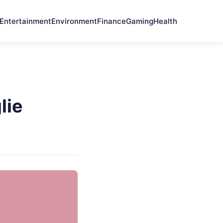
Entertainment
Environment
Finance
Gaming
Health
lie