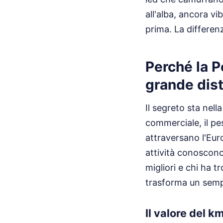
all'alba, ancora v
prima. La differen
Perché la P
grande dis
Il segreto sta nell
commerciale, il pe
attraversano l'Eur
attività conoscono
migliori e chi ha t
trasforma un semp
Il valore del k