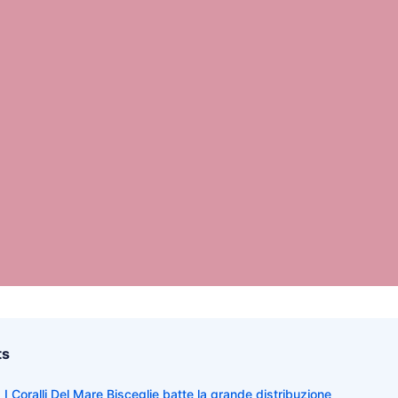
ts
I Coralli Del Mare Bisceglie batte la grande distribuzione