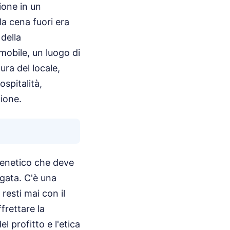
ione in un
la cena fuori era
della
 mobile, un luogo di
ra del locale,
ospitalità,
ione.
frenetico che deve
egata. C'è una
resti mai con il
frettare la
l profitto e l'etica