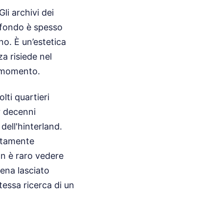
i archivi dei
 sfondo è spesso
no. È un’estetica
za risiede nel
l momento.
lti quartieri
r decenni
dell'hinterland.
entamente
on è raro vedere
pena lasciato
stessa ricerca di un