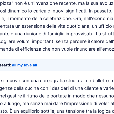
ropizza" non è un'invenzione recente, ma la sua evoluz
ì dinamico lo carica di nuovi significati. In passato, 
le, il momento della celebrazione. Ora, nell'economia 
entata un'estensione della vita quotidiana, un ufficio
te o una riunione di famiglia improvvisata. La struttu
gliere volumi importanti senza perdere il calore dell'
anda di efficienza che non vuole rinunciare all'emoz
sarti:
all my love all
la si muove con una coreografia studiata, un balletto 
enze della cucina con i desideri di una clientela vari
 nel gestire il ritmo delle portate in modo che nessuno 
o a lungo, ma senza mai dare l'impressione di voler af
to. È un equilibrio sottile, una tensione tra la logica de