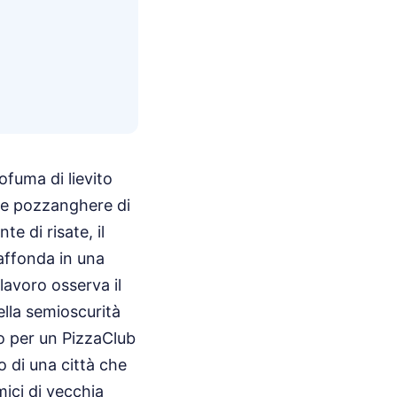
ofuma di lievito
lle pozzanghere di
e di risate, il
 affonda in una
lavoro osserva il
ella semioscurità
o per un PizzaClub
o di una città che
ici di vecchia