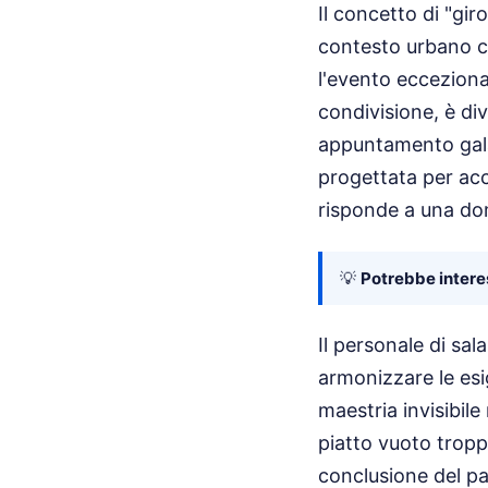
Il concetto di "gi
contesto urbano cos
l'evento ecceziona
condivisione, è div
appuntamento galan
progettata per acco
risponde a una dom
💡
Potrebbe interes
Il personale di sa
armonizzare le esig
maestria invisibile
piatto vuoto tropp
conclusione del pas