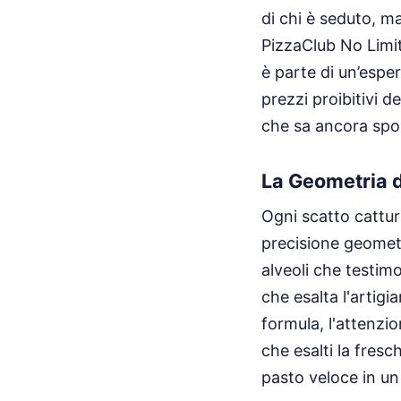
di chi è seduto, m
PizzaClub No Limit
è parte di un’espe
prezzi proibitivi 
che sa ancora spor
La Geometria d
Ogni scatto cattura
precisione geometr
alveoli che testim
che esalta l'artigi
formula, l'attenzio
che esalti la fresc
pasto veloce in u