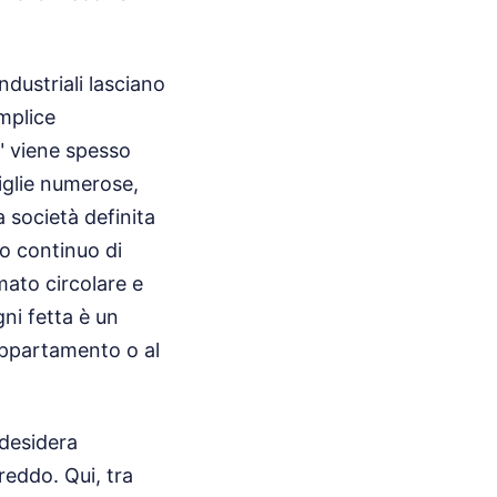
ndustriali lasciano
emplice
" viene spesso
iglie numerose,
 società definita
sso continuo di
mato circolare e
ni fetta è un
'appartamento o al
 desidera
reddo. Qui, tra