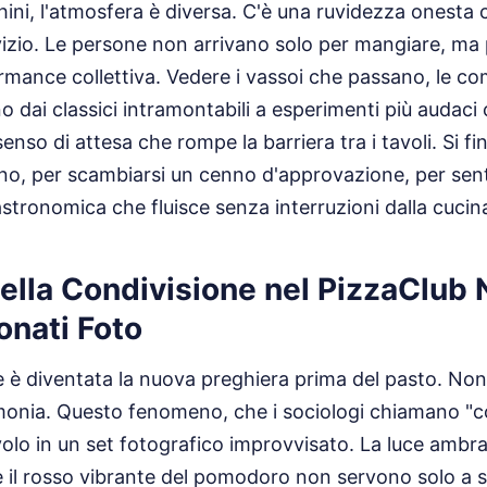
ni, l'atmosfera è diversa. C'è una ruvidezza onesta c
izio. Le persone non arrivano solo per mangiare, ma 
rmance collettiva. Vedere i vassoi che passano, le co
o dai classici intramontabili a esperimenti più audaci 
senso di attesa che rompe la barriera tra i tavoli. Si f
ino, per scambiarsi un cenno d'approvazione, per sent
stronomica che fluisce senza interruzioni dalla cucina 
della Condivisione nel PizzaClub 
onati Foto
e è diventata la nuova preghiera prima del pasto. Non
imonia. Questo fenomeno, che i sociologi chiamano "c
olo in un set fotografico improvvisato. La luce ambra
 e il rosso vibrante del pomodoro non servono solo a s