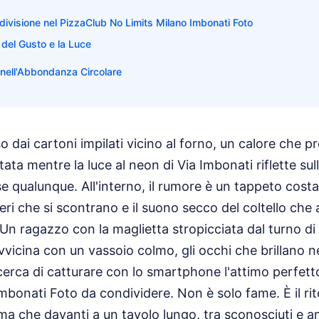
ndivisione nel PizzaClub No Limits Milano Imbonati Foto
del Gusto e la Luce
 nell'Abbondanza Circolare
o dai cartoni impilati vicino al forno, un calore che pr
tata mentre la luce al neon di Via Imbonati riflette su
 qualunque. All'interno, il rumore è un tappeto costant
ieri che si scontrano e il suono secco del coltello che
Un ragazzo con la maglietta stropicciata dal turno di 
vvicina con un vassoio colmo, gli occhi che brillano n
cerca di catturare con lo smartphone l'attimo perfett
mbonati Foto da condividere. Non è solo fame. È il rit
ma che davanti a un tavolo lungo, tra sconosciuti e am