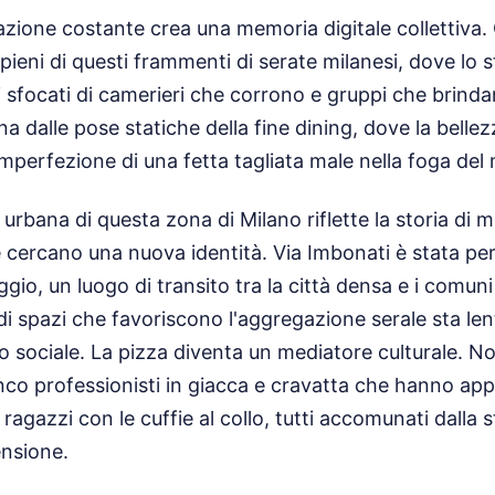
one costante crea una memoria digitale collettiva. Gl
pieni di questi frammenti di serate milanesi, dove lo
 sfocati di camerieri che corrono e gruppi che brinda
tana dalle pose statiche della fine dining, dove la bellez
mperfezione di una fetta tagliata male nella foga de
rbana di questa zona di Milano riflette la storia di mo
 cercano una nuova identità. Via Imbonati è stata pe
ggio, un luogo di transito tra la città densa e i comuni 
di spazi che favoriscono l'aggregazione serale sta l
to sociale. La pizza diventa un mediatore culturale. N
anco professionisti in giacca e cravatta che hanno ap
i ragazzi con le cuffie al collo, tutti accomunati dalla 
nsione.