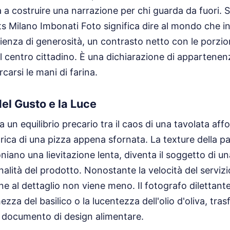
a a costruire una narrazione per chi guarda da fuori. 
s Milano Imbonati Foto significa dire al mondo che i
rienza di generosità, un contrasto netto con le porzion
del centro cittadino. È una dichiarazione di appartene
carsi le mani di farina.
el Gusto e la Luce
 un equilibrio precario tra il caos di una tavolata affol
ica di una pizza appena sfornata. La texture della pas
oniano una lievitazione lenta, diventa il soggetto di 
analità del prodotto. Nonostante la velocità del servizi
ne al dettaglio non viene meno. Il fotografo dilettant
hezza del basilico o la lucentezza dell'olio d'oliva, tr
n documento di design alimentare.