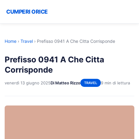
CUMPERI ORICE
Home
›
Travel
›
Prefisso 0941 A Che Citta Corrisponde
Prefisso 0941 A Che Citta
Corrisponde
venerdì 13 giugno 2025
Di Matteo Rizzo
9 min di lettura
TRAVEL