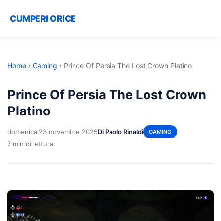
CUMPERI ORICE
Home
›
Gaming
›
Prince Of Persia The Lost Crown Platino
Prince Of Persia The Lost Crown
Platino
domenica 23 novembre 2025
Di Paolo Rinaldi
GAMING
7 min di lettura