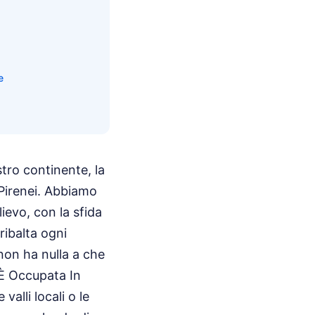
e
stro continente, la
i Pirenei. Abbiamo
lievo, con la sfida
ribalta ogni
non ha nulla a che
 È Occupata In
alli locali o le