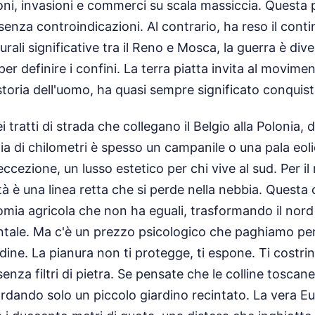
ni, invasioni e commerci su scala massiccia. Questa 
senza controindicazioni. Al contrario, ha reso il conti
rali significative tra il Reno e Mosca, la guerra è dive
per definire i confini. La terra piatta invita al moviment
toria dell'uomo, ha quasi sempre significato conquist
 tratti di strada che collegano il Belgio alla Polonia, d
aia di chilometri è spesso un campanile o una pala eoli
cezione, un lusso estetico per chi vive al sud. Per il 
ltà è una linea retta che si perde nella nebbia. Quest
ia agricola che non ha eguali, trasformando il nord e
tale. Ma c'è un prezzo psicologico che paghiamo pe
dine. La pianura non ti protegge, ti espone. Ti costrin
senza filtri di pietra. Se pensate che le colline tosca
ardando solo un piccolo giardino recintato. La vera E