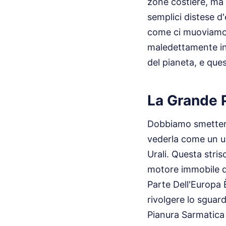
zone costiere, ma 
semplici distese d
come ci muoviamo e
maledettamente inst
del pianeta, e que
La Grande P
Dobbiamo smetterla
vederla come un un
Urali. Questa stris
motore immobile de
Parte Dell'Europa
rivolgere lo sguar
Pianura Sarmatica