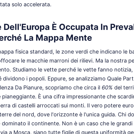
tata solo accelerata.
 Dell'Europa È Occupata In Prev
Perché La Mappa Mente
ppa fisica standard, le zone verdi che indicano le bas
focare le macchie marroni dei rilievi. Ma la nostra p
nto. Studiamo le vette perché le vette fanno notizia,
 dividono i popoli. Eppure, se analizziamo Quale Part
lenza Da Pianure, scopriamo che circa il
60%
del terr
e pianeggiante. È una cifra impressionante che scard
rra di castelli arroccati sui monti. Il vero potere eur
 terre del nord, dove l'orizzonte è l'unica guida. Chi 
dominato il continente. Non è un caso che le grandi c
avia a Mosca, siano tutte figlie di questa uniformità g