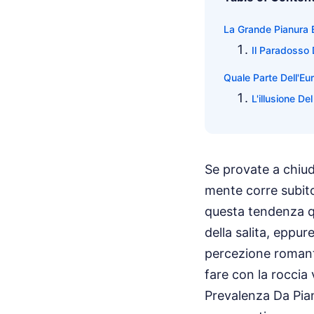
La Grande Pianura E
Il Paradosso D
Quale Parte Dell'E
L'illusione De
Se provate a chiude
mente corre subito 
questa tendenza qua
della salita, eppur
percezione romanti
fare con la roccia
Prevalenza Da Pianu