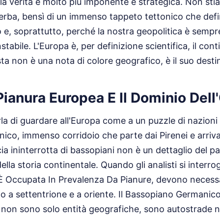
la verità è molto più imponente e strategica. Non sti
'erba, bensì di un immenso tappeto tettonico che defi
, soprattutto, perché la nostra geopolitica è sempre
abile. L'Europa è, per definizione scientifica, il cont
sta non è una nota di colore geografico, è il suo dest
ianura Europea E Il Dominio Dell
 di guardare all'Europa come a un puzzle di nazioni e
ico, immenso corridoio che parte dai Pirenei e arriva
cia ininterrotta di bassopiani non è un dettaglio del pa
lla storia continentale. Quando gli analisti si interr
 È Occupata In Prevalenza Da Pianure, devono neces
do a settentrione e a oriente. Il Bassopiano Germanico
 non sono solo entità geografiche, sono autostrade n