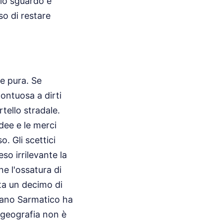
 lo sguardo e
iso di restare
ne pura. Se
ontuosa a dirti
rtello stradale.
idee e le merci
o. Gli scettici
so irrilevante la
ne l'ossatura di
ta un decimo di
piano Sarmatico ha
 geografia non è