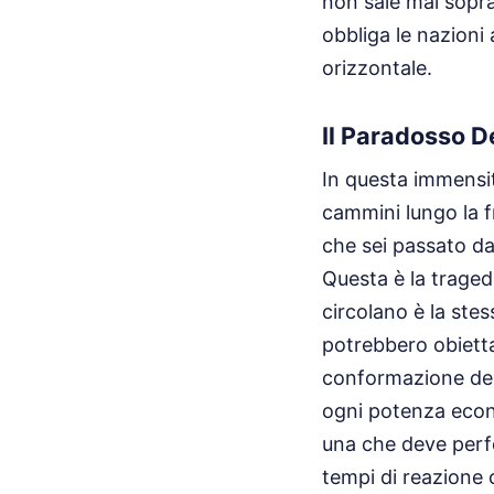
non sale mai sopra
obbliga le nazioni 
orizzontale.
Il Paradosso De
In questa immensità
cammini lungo la f
che sei passato dal
Questa è la tragedi
circolano è la stes
potrebbero obietta
conformazione del t
ogni potenza econo
una che deve perfo
tempi di reazione 