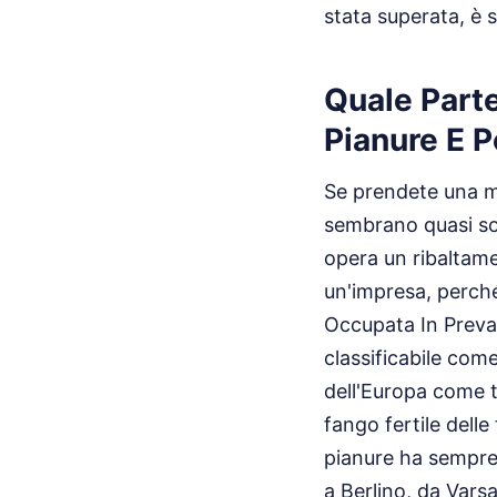
stata superata, è s
Quale Parte
Pianure E 
Se prendete una ma
sembrano quasi sof
opera un ribaltame
un'impresa, perché
Occupata In Preva
classificabile com
dell'Europa come te
fango fertile delle
pianure ha sempre 
a Berlino, da Vars