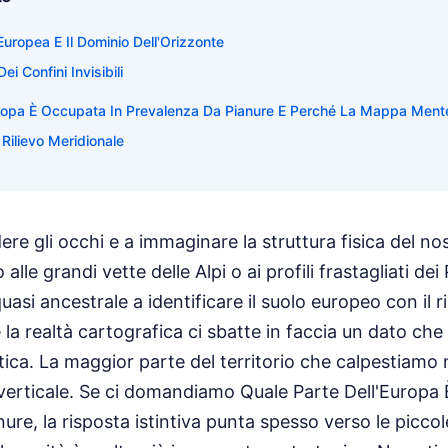
uropea E Il Dominio Dell'Orizzonte
ei Confini Invisibili
uropa È Occupata In Prevalenza Da Pianure E Perché La Mappa Ment
l Rilievo Meridionale
re gli occhi e a immaginare la struttura fisica del no
alle grandi vette delle Alpi o ai profili frastagliati de
si ancestrale a identificare il suolo europeo con il ri
e la realtà cartografica ci sbatte in faccia un dato che 
ca. La maggior parte del territorio che calpestiamo 
 verticale. Se ci domandiamo Quale Parte Dell'Europa
re, la risposta istintiva punta spesso verso le piccole v