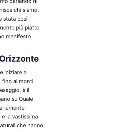
amo parlando di
nisce chi siamo,
 stata così
inente più piatto
ino manifesto.
'Orizzonte
 iniziare a
 fino ai monti
esaggio, è il
ogano su Quale
sariamente
 e la vastissima
aturali che hanno