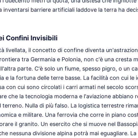
 i duecento metri di quota, una distesa che inghiotte
a inventarsi barriere artificiali laddove la terra ha dec
i Confini Invisibili
 livellata, il concetto di confine diventa un'astrazio
rontiera tra Germania e Polonia, non c'è una cresta m
l'altra parte. C'è solo un fiume, spesso pigro, o un ca
a e la fortuna delle terre basse. La facilità con cui le 
sa con cui sono circolati i carri armati nel secolo scors
re che la tecnologia moderna e l'aviazione abbiano re
erreno. Nulla di più falso. La logistica terrestre rima
mica e militare. Una ferrovia che corre in piano cos
rare il granito. Un esercito che si muove nel Basso
che nessuna divisione alpina potrà mai eguagliare. La