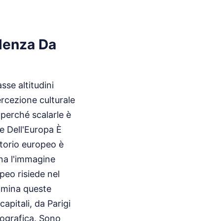
alenza Da
se altitudini
ercezione culturale
 perché scalarle è
e Dell'Europa È
itorio europeo è
ina l'immagine
opeo risiede nel
domina queste
apitali, da Parigi
eografica. Sono