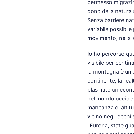
permesso migrazio
dono della natura 
Senza barriere natu
variabile possibile 
movimento, nella s
Io ho percorso quei
visibile per centin
la montagna è un'ec
continente, la rea
plasmato un'econom
del mondo occiden
mancanza di altitu
vicino negli occhi 
l'Europa, state gu