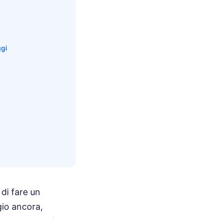
ggi
di fare un
gio ancora,