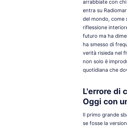
arrabbiate con chi
entra su Radiomari
del mondo, come se
riflessione interio
futuro ma ha dimen
ha smesso di frequ
verità risieda nel
non solo è improdu
quotidiana che dov
L'errore di
Oggi con un
Il primo grande s
se fosse la versio