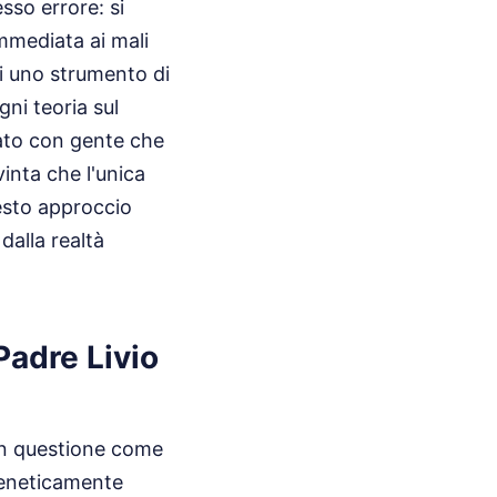
sso errore: si
mmediata ai mali
i uno strumento di
gni teoria sul
lato con gente che
inta che l'unica
uesto approccio
dalla realtà
Padre Livio
in questione come
freneticamente