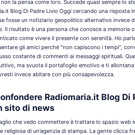
 non la pensa come loro. Succede quasi sempre lo ste
a.it Blog Di Padre Livio Oggi cercando una risposta i
 fosse un notiziario geopolitico alternativo invece d
re. Il risultato è una persona che conosce a memoria o
ticato come vivere il presente con serenità. Ho par
entare gli amici perché "non capiscono i tempi", conv
 flusso costante di commenti ai messaggi spirituali. Q
ttivo, ma svuota il portafoglio emotivo e ti allontana 
resti invece abitare con più consapevolezza.
 confondere Radiomaria.it Blog Di 
 sito di news
baglio che vedo commettere è trattare lo spazio web 
ne religiosa di un’agenzia di stampa. La gente clicca 