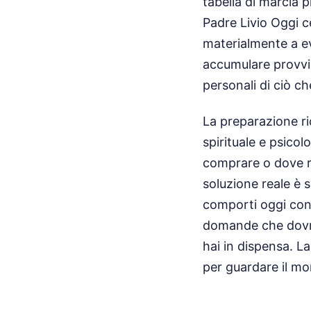
tabella di marcia p
Padre Livio Oggi c
materialmente a e
accumulare provvist
personali di ciò c
La preparazione ric
spirituale e psico
comprare o dove ri
soluzione reale è s
comporti oggi con 
domande che dovres
hai in dispensa. La
per guardare il m