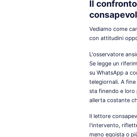
Il confronto
consapevo
Vediamo come camb
con attitudini opp
L'osservatore ansio
Se legge un riferim
su WhatsApp a cond
telegiornali. A fin
sta finendo e loro 
allerta costante ch
Il lettore consape
l'intervento, rifl
meno egoista o più