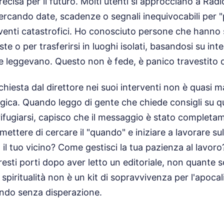
recisa per il futuro. Molti utenti si approcciano a Radi
ercando date, scadenze o segnali inequivocabili per "
venti catastrofici. Ho conosciuto persone che hanno 
e o per trasferirsi in luoghi isolati, basandosi su int
he leggevano. Questo non è fede, è panico travestito
hiesta dal direttore nei suoi interventi non è quasi ma
logica. Quando leggo di gente che chiede consigli su q
fugiarsi, capisco che il messaggio è stato completam
mettere di cercare il "quando" e iniziare a lavorare s
il tuo vicino? Come gestisci la tua pazienza al lavor
ti porti dopo aver letto un editoriale, non quante s
 spiritualità non è un kit di sopravvivenza per l'apoca
ondo senza disperazione.