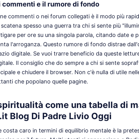
i commenti e il rumore di fondo
one commenti o nei forum collegati è il modo più rapi
 scatena spesso una guerra tra chi si sente più "illumin
itigare per ore su una singola parola, citando date e 
nta l'arroganza. Questo rumore di fondo distrae dall'
azio digitale. Se vuoi trarre beneficio da queste lettur
igitale. Il consiglio che do sempre a chi si sente sopraf
ncipale e chiudere il browser. Non c'è nulla di utile nel
ettanti che popolano quelle pagine.
 spiritualità come una tabella di m
it Blog Di Padre Livio Oggi
 costa caro in termini di equilibrio mentale è la prete