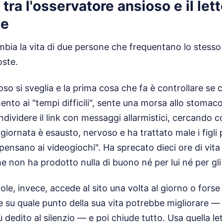
 tra l'osservatore ansioso e il let
le
ia la vita di due persone che frequentano lo stess
oste.
so si sveglia e la prima cosa che fa è controllare se 
ento ai "tempi difficili", sente una morsa allo stomac
ividere il link con messaggi allarmistici, cercando 
e giornata è esausto, nervoso e ha trattato male i figl
pensano ai videogiochi". Ha sprecato dieci ore di vita 
e non ha prodotto nulla di buono né per lui né per gli a
vole, invece, accede al sito una volta al giorno o for
ette su quale punto della sua vita potrebbe migliorare 
 dedito al silenzio — e poi chiude tutto. Usa quella l