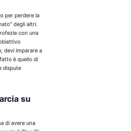
do per perdere la
ato" degli altri.
profezie con una
obiettivo
e, devi imparare a
fatto è quello di
le dispute
arcia su
sa di avere una