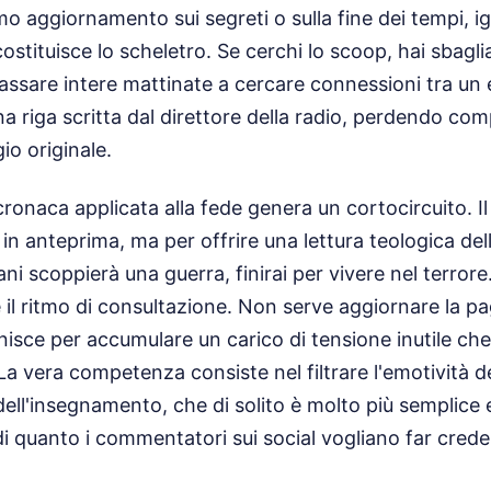
imo aggiornamento sui segreti o sulla fine dei tempi, 
ostituisce lo scheletro. Se cerchi lo scoop, hai sbagli
assare intere mattinate a cercare connessioni tra un e
a riga scritta dal direttore della radio, perdendo com
o originale.
ronaca applicata alla fede genera un cortocircuito. I
a in anteprima, ma per offrire una lettura teologica dell
ni scoppierà una guerra, finirai per vivere nel terrore
 il ritmo di consultazione. Non serve aggiornare la pa
finisce per accumulare un carico di tensione inutile ch
La vera competenza consiste nel filtrare l'emotività
 dell'insegnamento, che di solito è molto più semplice
di quanto i commentatori sui social vogliano far crede