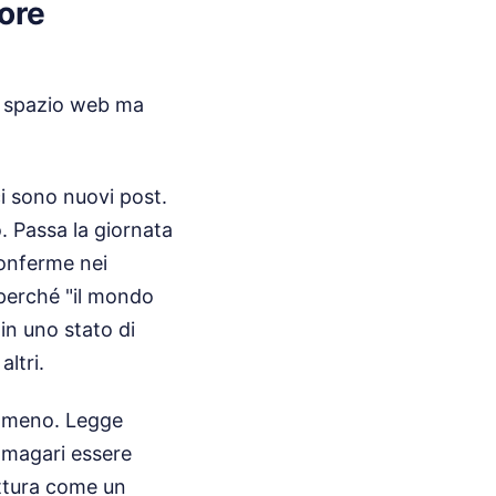
tore
o spazio web ma
ci sono nuovi post.
o. Passa la giornata
conferme nei
i perché "il mondo
in uno stato di
ltri.
se meno. Legge
— magari essere
ettura come un