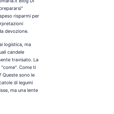
omaria.it Blog Di
prepararsi"
speso risparmi per
erpretazioni
 da devozione.
i logistica, ma
uali candele
ente travisato. La
ul "come". Come ti
o? Queste sono le
catole di legumi
lisse, ma una lente