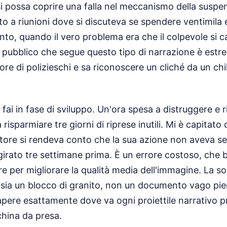
 possa coprire una falla nel meccanismo della suspe
to a riunioni dove si discuteva se spendere ventimila 
to, quando il vero problema era che il colpevole si c
 Il pubblico che segue questo tipo di narrazione è est
ore di polizieschi e sa riconoscere un cliché da un ch
o fai in fase di sviluppo. Un'ora spesa a distruggere e r
 risparmiare tre giorni di riprese inutili. Mi è capitato
ttore si rendeva conto che la sua azione non aveva s
girato tre settimane prima. È un errore costoso, che b
re per migliorare la qualità media dell'immagine. La s
e sia un blocco di granito, non un documento vago pie
sapere esattamente dove va ogni proiettile narrativo 
hina da presa.