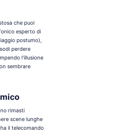
ostosa che puoi
fonico esperto di
ppiaggio postumo),
isodi perdere
mpendo l'illusione
 non sembrare
tmico
ono rimasti
nere scene lunghe
 ha il telecomando