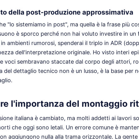
sto della post-produzione approssimativa
e "lo sistemiamo in post", ma quella è la frase più c
 suono è sporco perché non hai voluto investire in un 
 in ambienti rumorosi, spenderai il triplo in ADR (do
ezza dell'interpretazione originale. Ho visto interi ep
 voci sembravano staccate dal corpo degli attori, ro
ura del dettaglio tecnico non è un lusso, è la base per
aglio.
re l'importanza del montaggio ri
visione italiana è cambiato, ma molti addetti ai lavori s
morti che oggi sono letali. Un errore comune è mante
non aggiungono nulla alla trama orizzontale. La gente