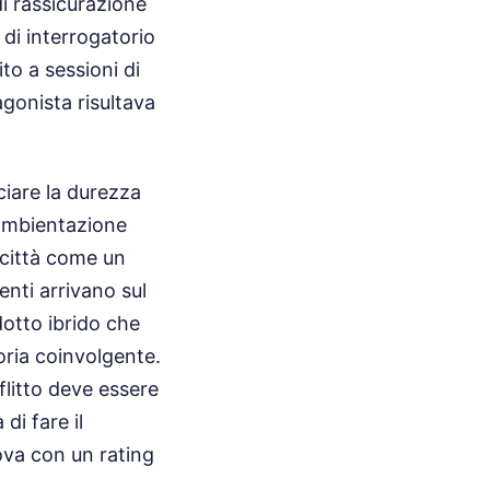
di rassicurazione
di interrogatorio
to a sessioni di
agonista risultava
ciare la durezza
'ambientazione
 città come un
enti arrivano sul
dotto ibrido che
oria coinvolgente.
flitto deve essere
di fare il
ova con un rating