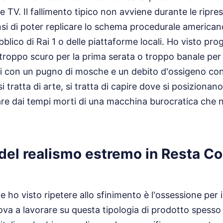
 TV. Il fallimento tipico non avviene durante le ripre
si di poter replicare lo schema procedurale american
blico di Rai 1 o delle piattaforme locali. Ho visto pro
 troppo scuro per la prima serata o troppo banale per
ri con un pugno di mosche e un debito d'ossigeno con 
tratta di arte, si tratta di capire dove si posizionano
are dai tempi morti di una macchina burocratica che n
 del realismo estremo in Resta C
e ho visto ripetere allo sfinimento è l'ossessione per 
prova a lavorare su questa tipologia di prodotto spess