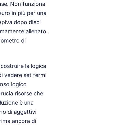
nse. Non funziona
euro in più per una
apiva dopo dieci
remamente allenato.
ilometro di
icostruire la logica
 di vedere set fermi
enso logico
rucia risorse che
oluzione è una
no di aggettivi
prima ancora di