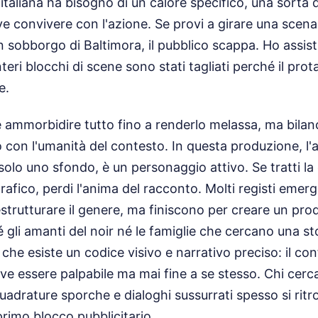
 italiana ha bisogno di un calore specifico, una sorta 
 convivere con l'azione. Se provi a girare una scena 
n sobborgo di Baltimora, il pubblico scappa. Ho assisti
ri blocchi di scene sono stati tagliati perché il prot
e.
 ammorbidire tutto fino a renderlo melassa, ma bilan
o con l'umanità del contesto. In questa produzione, l
olo uno sfondo, è un personaggio attivo. Se tratti la
afico, perdi l'anima del racconto. Molti registi emerg
destrutturare il genere, ma finiscono per creare un pro
gli amanti del noir né le famiglie che cercano una st
che esiste un codice visivo e narrativo preciso: il con
eve essere palpabile ma mai fine a se stesso. Chi cerca 
drature sporche e dialoghi sussurrati spesso si ritr
primo blocco pubblicitario.