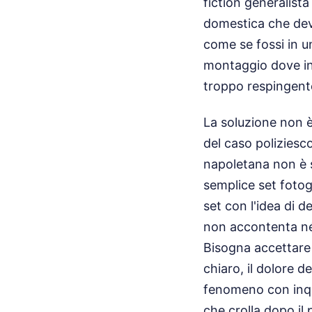
fiction generalista
domestica che deve
come se fossi in u
montaggio dove inte
troppo respingent
La soluzione non è
del caso poliziesc
napoletana non è s
semplice set fotogr
set con l'idea di 
non accontenta né 
Bisogna accettare 
chiaro, il dolore d
fenomeno con inqua
che crolla dopo il 