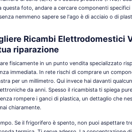
za questa foto, andare a cercare componenti specific
 senza nemmeno sapere se l'ago è di acciaio o di plast
liere Ricambi Elettrodomestici V
 tua riparazione
dare fisicamente in un punto vendita specializzato risp
enza immediata. In rete rischi di comprare un compo
astra per un millimetro. Qui invece hai davanti qualc
ettroniche da anni. Spesso il ricambista ti spiega pure
enza rompere i ganci di plastica, un dettaglio che n
à mai chiaramente.
tempo. Se il frigorifero è spento, non puoi aspettare tre
sonda termica. Ti serve adesso. La concentrazione di 