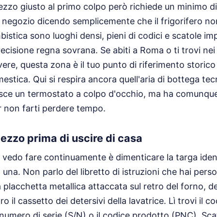
pezzo giusto al primo colpo però richiede un minimo d
n negozio dicendo semplicemente che il frigorifero non
istica sono luoghi densi, pieni di codici e scatole impi
recisione regna sovrana. Se abiti a Roma o ti trovi nei 
ere, questa zona è il tuo punto di riferimento storico
tica. Qui si respira ancora quell'aria di bottega tecn
sce un termostato a colpo d'occhio, ma ha comunque
r non farti perdere tempo.
 pezzo prima di uscire di casa
e vedo fare continuamente è dimenticare la targa ident
una. Non parlo del libretto di istruzioni che hai perso
a placchetta metallica attaccata sul retro del forno, d
ro il cassetto dei detersivi della lavatrice. Lì trovi il 
 numero di serie (S/N) o il codice prodotto (PNC). Sca