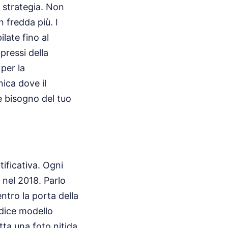
i strategia. Non
 fredda più. I
late fino al
pressi della
 per la
ica dove il
 bisogno del tuo
ificativa. Ogni
 nel 2018. Parlo
entro la porta della
codice modello
tta una foto nitida