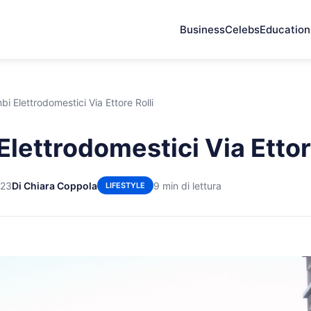
Business
Celebs
Education
bi Elettrodomestici Via Ettore Rolli
lettrodomestici Via Ettor
023
Di Chiara Coppola
9 min di lettura
LIFESTYLE