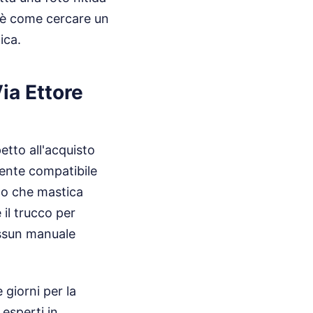
i è come cercare un
ica.
ia Ettore
etto all'acquisto
nente compatibile
uno che mastica
 il trucco per
essun manuale
 giorni per la
esperti in