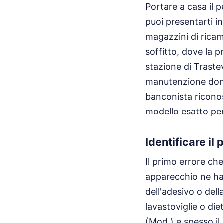
Portare a casa il 
puoi presentarti i
magazzini di ricamb
soffitto, dove la p
stazione di Trastev
manutenzione domes
banconista ricono
modello esatto pe
Identificare il
Il primo errore ch
apparecchio ne ha 
dell'adesivo o dell
lavastoviglie o diet
(Mod.) e spesso il