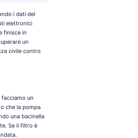
ondo i dati del
uti elettronici
 finisce in
cuperare un
za civile contro
, facciamo un
tto che la pompa
endo una bacinella
 Se il filtro è
andata.