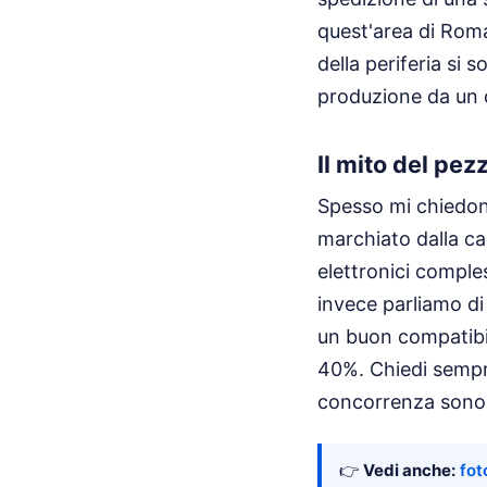
quest'area di Roma
della periferia si 
produzione da un d
Il mito del pez
Spesso mi chiedono
marchiato dalla ca
elettronici comples
invece parliamo di 
un buon compatibile
40%. Chiedi sempre
concorrenza sono 
👉
Vedi anche:
fot