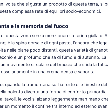
i volta che si gusta un prodotto di questa terra, si p
uesta complessa rete di equilibri socio-economici.
olenta e la memoria del fuoco
 di questa zona senza menzionare la farina gialla di 
e; è la spina dorsale di ogni pasto, l'ancora che lega i
lta nelle piane poco distanti, questa varietà di grano
vecchio e un profumo che sa di fumo e di autunno. La
 un movimento circolare del braccio che sfida la fati
grossolanamente in una crema densa e saporita.
no, quando la tramontana soffia forte e le finestre de
ella polenta diventa una forma di conforto primordiale
ai tavoli, le voci si alzano leggermente man mano che 
e per un momento il confine tra interno ed esterno sva