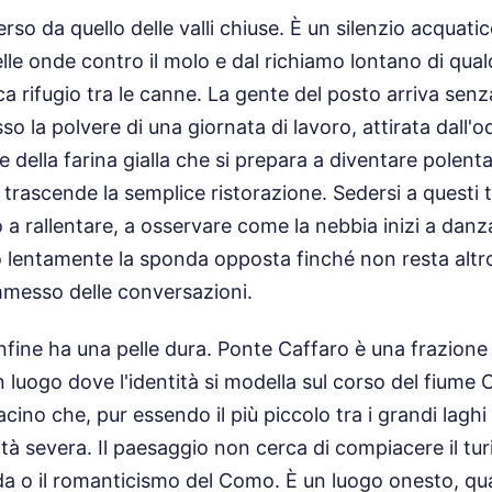
iverso da quello delle valli chiuse. È un silenzio acquat
elle onde contro il molo e dal richiamo lontano di qual
a rifugio tra le canne. La gente del posto arriva senza
o la polvere di una giornata di lavoro, attirata dall'o
e della farina gialla che si prepara a diventare polent
rascende la semplice ristorazione. Sedersi a questi ta
 a rallentare, a osservare come la nebbia inizi a danza
 lentamente la sponda opposta finché non resta altro 
ommesso delle conversazioni.
nfine ha una pelle dura. Ponte Caffaro è una frazione c
 luogo dove l'identità si modella sul corso del fiume C
cino che, pur essendo il più piccolo tra i grandi laghi 
tà severa. Il paesaggio non cerca di compiacere il tur
da o il romanticismo del Como. È un luogo onesto, qu