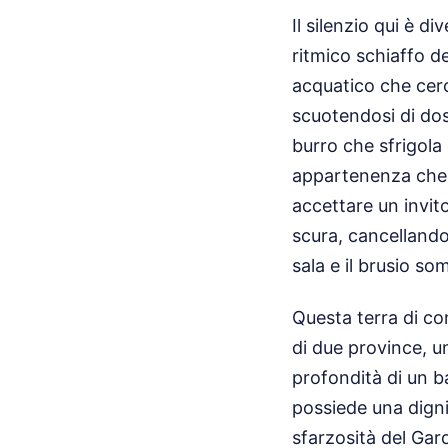
Il silenzio qui è d
ritmico schiaffo d
acquatico che cerc
scuotendosi di doss
burro che sfrigola 
appartenenza che t
accettare un invito
scura, cancellando
sala e il brusio s
Questa terra di co
di due province, un
profondità di un ba
possiede una digni
sfarzosità del Gar