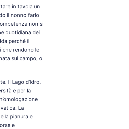
tare in tavola un
do il nonno farlo
a competenza non si
ne quotidiana dei
dda perché il
ti che rendono le
gnata sul campo, o
e. Il Lago d’Idro,
rsità e per la
 un’omologazione
vatica. La
della pianura e
sorse e