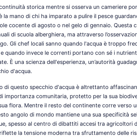
continuità storica mentre si osserva un cameriere por
è la mano di chi ha imparato a pulire il pesce guardan
il sole cocente di agosto o nel gelo di gennaio. Quest
uali di scuola alberghiera, ma attraverso l’osservazio
 lago. Gli chef locali sanno quando l'acqua è troppo fre
 e quando invece le correnti portano con sé i nutrien
ate. È una scienza dell'esperienza, un’autorità guada
chio d'acqua.
o di questo specchio d'acqua è altrettanto affascinant
 di importanza comunitaria, protetto per la sua biodive
a sua flora. Mentre il resto del continente corre verso
sto angolo di mondo mantiene una sua specificità sel
e, spesso al centro di dibattiti accesi tra agricoltori 
 riflette la tensione moderna tra sfruttamento delle ri