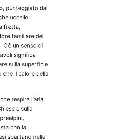
ico, punteggiato dal
che uccello
 fretta,
dore familiare del
a. C’è un senso di
voli significa
re sulla superficie
che il calore della
he respira l'aria
hiese e sulla
prealpini,
ista con la
asi spartano nelle