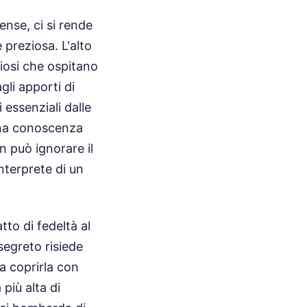
ense, ci si rende
e preziosa. L'alto
biosi che ospitano
gli apporti di
 essenziali dalle
 una conoscenza
 può ignorare il
interprete di un
to di fedeltà al
 segreto risiede
za coprirla con
più alta di