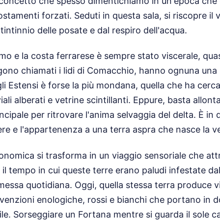
n concetto che spesso dimentichiamo in un'epoca che
ostamenti forzati. Seduti in questa sala, si riscopre il 
 tintinnio delle posate e dal respiro dell'acqua.
omo e la costa ferrarese è sempre stato viscerale, qua
gono chiamati i lidi di Comacchio, hanno ognuna una 
egli Estensi è forse la più mondana, quella che ha cerc
ali alberati e vetrine scintillanti. Eppure, basta allont
ncipale per ritrovare l'anima selvaggia del delta. È in
cere e l'appartenenza a una terra aspra che nasce la ve
onomica si trasforma in un viaggio sensoriale che att
il tempo in cui queste terre erano paludi infestate dal
essa quotidiana. Oggi, quella stessa terra produce vi
venzioni enologiche, rossi e bianchi che portano in 
le. Sorseggiare un Fortana mentre si guarda il sole ca