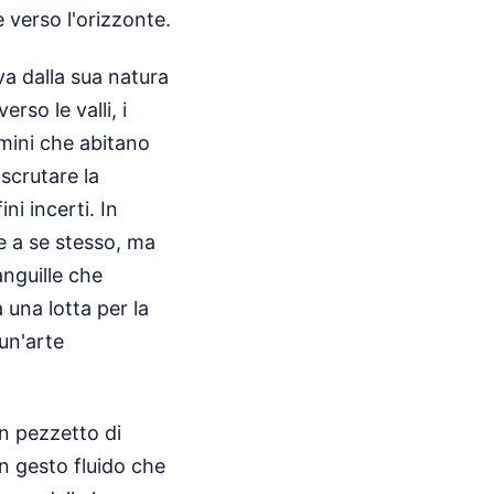
 verso l'orizzonte.
va dalla sua natura
rso le valli, i
omini che abitano
scrutare la
i incerti. In
ne a se stesso, ma
anguille che
 una lotta per la
un'arte
n pezzetto di
un gesto fluido che