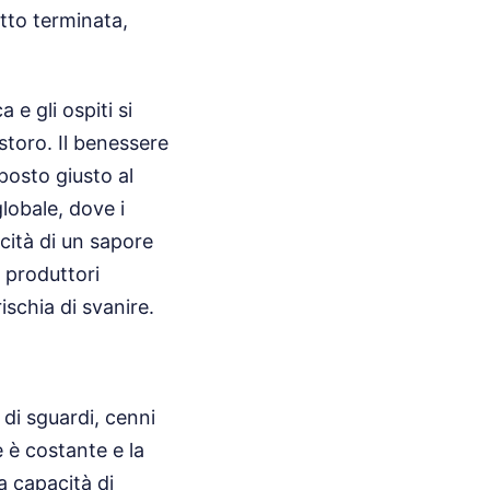
utto terminata,
 e gli ospiti si
istoro. Il benessere
posto giusto al
obale, dove i
icità di un sapore
i produttori
schia di svanire.
 di sguardi, cenni
e è costante e la
a capacità di