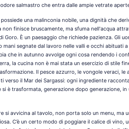
l'odore salmastro che entra dalle ampie vetrate aperte
 possiede una malinconia nobile, una dignità che deri
ra non finisce bruscamente, ma sfuma nell'acqua attrave
 di Goro. È un paesaggio che richiede pazienza. Gli u
mani segnate dal lavoro nelle valli e occhi abituati a 
bia che in autunno avvolge ogni cosa rendendo i confin
terra, la cucina non è mai stata un esercizio di stile fi
asformazione. Il pesce azzurro, le vongole veraci, le 
ti verso il Mar dei Sargassi: ogni ingrediente racconta
 si è trasformata, generazione dopo generazione, in 
e si avvicina al tavolo, non porta solo un menu, ma u
ziosa. C’è un certo modo di poggiare il calice di vino, 