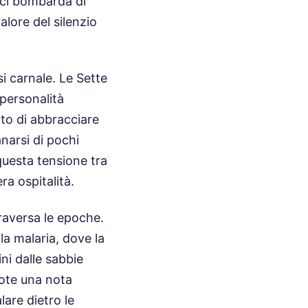
 ci bombarda di
valore del silenzio
si carnale. Le Sette
personalità
ato di abbracciare
anarsi di pochi
 questa tensione tra
ra ospitalità.
raversa le epoche.
la malaria, dove la
ni dalle sabbie
dote una nota
lare dietro le