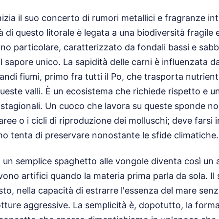
izia il suo concerto di rumori metallici e fragranze int
à di questo litorale è legata a una biodiversità fragile 
ino particolare, caratterizzato da fondali bassi e sab
l sapore unico. La sapidità delle carni è influenzata da
ndi fiumi, primo fra tutti il Po, che trasporta nutrienti
este valli. È un ecosistema che richiede rispetto e
 stagionali. Un cuoco che lavora su queste sponde non
ree o i cicli di riproduzione dei molluschi; deve farsi 
omo tenta di preservare nonostante le sfide climatiche.
 un semplice spaghetto alle vongole diventa così un at
vono artifici quando la materia prima parla da sola. Il
esto, nella capacità di estrarre l'essenza del mare sen
tture aggressive. La semplicità è, dopotutto, la forma 