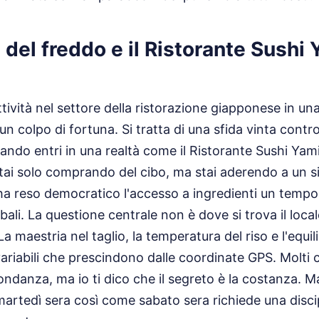
a del freddo e il Ristorante Sushi
ttività nel settore della ristorazione giapponese in un
 colpo di fortuna. Si tratta di una sfida vinta contro 
uando entri in una realtà come il Ristorante Sushi Yam
tai solo comprando del cibo, ma stai aderendo a un s
ha reso democratico l'accesso a ingredienti un tempo ri
bali. La questione centrale non è dove si trova il local
La maestria nel taglio, la temperatura del riso e l'equili
riabili che prescindono dalle coordinate GPS. Molti 
bbondanza, ma io ti dico che il segreto è la costanza.
artedì sera così come sabato sera richiede una discip