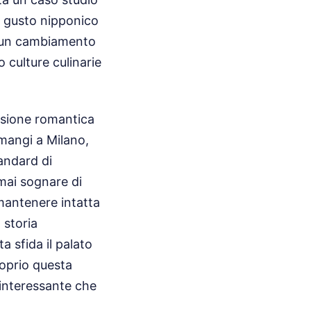
l gusto nipponico
i un cambiamento
o culture culinarie
visione romantica
 mangi a Milano,
andard di
mai sognare di
 mantenere intatta
 storia
ta sfida il palato
roprio questa
 interessante che