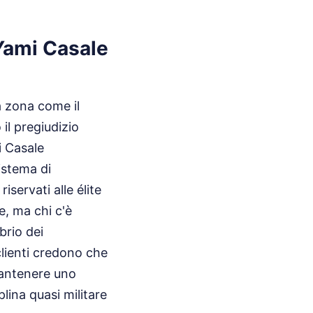
 Yami Casale
a zona come il
il pregiudizio
i Casale
istema di
servati alle élite
e, ma chi c'è
brio dei
clienti credono che
 Mantenere uno
lina quasi militare