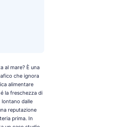
za al mare? È una
rafico che ignora
ica alimentare
né la freschezza di
, lontano dalle
 una reputazione
teria prima. In
ta un caso studio