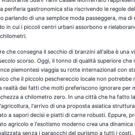
a periferia gastronomica stia riscrivendo le regole de
iamo parlando di una semplice moda passeggera, ma d
o in cui i piccoli centri urbani assorbono e rielaboran
 chilometri.
ore che consegna il secchio di branzini all'alba è una 
secolo scorso. Oggi, il tonno di qualità superiore che
nce piemontesi viaggia su rotte internazionali con st
ico che il piccolo peschereccio locale non potrebbe 
la realtà dei fatti che molti preferiscono ignorare per
reschezza a chilometro zero. In una città che ha fatto la
l'agricoltura, l'arrivo di una proposta asiatica struttura
ato a sapori decisi e piatti di carne robusti. Eppure, p
ssato agricolo e l'esotismo moderno crea una dinamica
alizzata senza i paraocchi del purismo a tutti i costi.