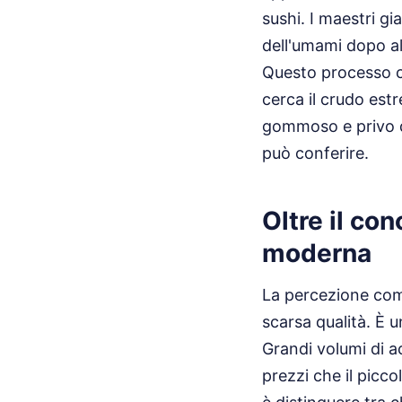
sushi. I maestri gi
dell'umami dopo al
Questo processo ch
cerca il crudo est
gommoso e privo d
può conferire.
Oltre il con
moderna
La percezione com
scarsa qualità. È 
Grandi volumi di ac
prezzi che il picc