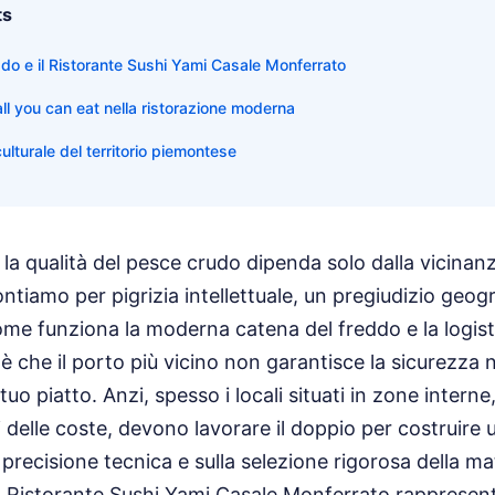
ts
eddo e il Ristorante Sushi Yami Casale Monferrato
 all you can eat nella ristorazione moderna
ulturale del territorio piemontese
la qualità del pesce crudo dipenda solo dalla vicinan
ontiamo per pigrizia intellettuale, un pregiudizio geog
e funziona la moderna catena del freddo e la logist
è che il porto più vicino non garantisce la sicurezza 
 tuo piatto. Anzi, spesso i locali situati in zone interne
ti delle coste, devono lavorare il doppio per costruire
 precisione tecnica e sulla selezione rigorosa della ma
l Ristorante Sushi Yami Casale Monferrato rappresen