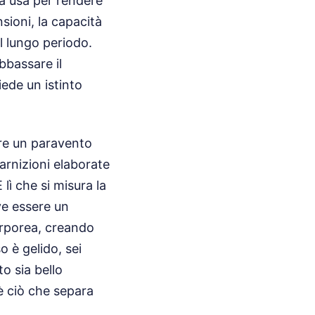
la usa per rendere
nsioni, la capacità
l lungo periodo.
bbassare il
ede un istinto
are un paravento
arnizioni elaborate
lì che si misura la
ve essere un
orporea, creando
o è gelido, sei
o sia bello
 è ciò che separa