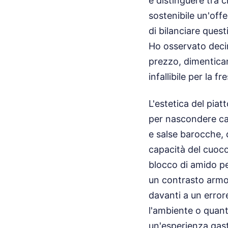
è distinguere tra 
sostenibile un'offe
di bilanciare ques
Ho osservato decin
prezzo, dimentican
infallibile per la 
L'estetica del pia
per nascondere car
e salse barocche, q
capacità del cuoco
blocco di amido p
un contrasto armon
davanti a un error
l'ambiente o quanto
un'esperienza gas