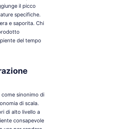
ggiunge il picco
ature specifiche.
ra e saporita. Chi
 prodotto
apiente del tempo
orazione
o come sinonimo di
conomia di scala.
 di alto livello a
cliente consapevole