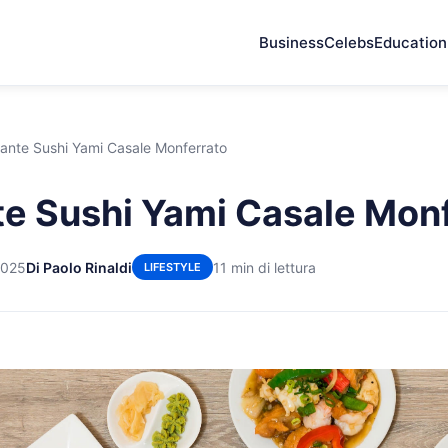
Business
Celebs
Education
rante Sushi Yami Casale Monferrato
te Sushi Yami Casale Mon
2025
Di Paolo Rinaldi
11 min di lettura
LIFESTYLE