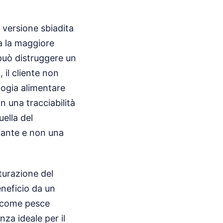
 versione sbiadita
va la maggiore
 può distruggere un
 il cliente non
logia alimentare
 una tracciabilità
ella del
stante e non una
turazione del
eneficio da un
a come pesce
za ideale per il