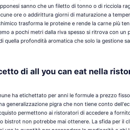
apponesi sanno che un filetto di tonno o di ricciola ra
cune ore o addirittura giorni di maturazione a temper
imico trasforma le proteine e rende la carne più tene
remo a pochi metri dalla riva spesso si ritrova con un
i quella profondità aromatica che solo la gestione s
cetto di all you can eat nella rist
une ha etichettato per anni le formule a prezzo fiss
una generalizzazione pigra che non tiene conto dell'e
quisto permettono ai ristoratori di accedere a fornitori
olo bistrot non potrebbe mai ottenere. La sfida per il 