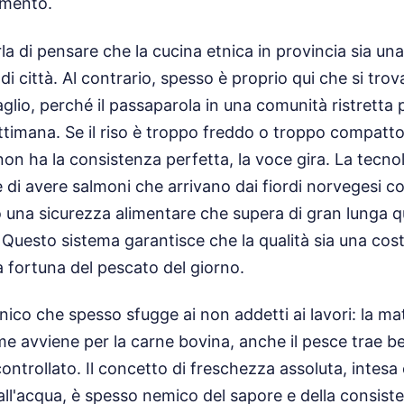
amento.
 di pensare che la cucina etnica in provincia sia una
ndi città. Al contrario, spesso è proprio qui che si tro
aglio, perché il passaparola in una comunità ristretta
ttimana. Se il riso è troppo freddo o troppo compatto,
 non ha la consistenza perfetta, la voce gira. La tecno
i avere salmoni che arrivano dai fiordi norvegesi con
 una sicurezza alimentare che supera di gran lunga qu
 Questo sistema garantisce che la qualità sia una co
la fortuna del pescato del giorno.
nico che spesso sfugge ai non addetti ai lavori: la ma
e avviene per la carne bovina, anche il pesce trae b
controllato. Il concetto di freschezza assoluta, intes
ll'acqua, è spesso nemico del sapore e della consisten