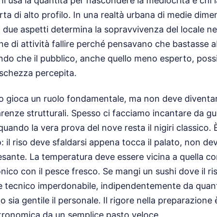
chi usa la quantità per nascondere la mediocrità e chi 
rta di alto profilo. In una realtà urbana di medie dime
ti due aspetti determina la sopravvivenza del locale ne
e di attività fallire perché pensavano che bastasse a
do che il pubblico, anche quello meno esperto, possi
freschezza percepita.
tto gioca un ruolo fondamentale, ma non deve divent
enze strutturali. Spesso ci facciamo incantare da gu
uando la vera prova del nove resta il nigiri classico. È 
: il riso deve sfaldarsi appena tocca il palato, non de
esante. La temperatura deve essere vicina a quella c
ico con il pesce fresco. Se mangi un sushi dove il ris
e tecnico imperdonabile, indipendentemente da quant
 sia gentile il personale. Il rigore nella preparazione
tronomica da un semplice pasto veloce.