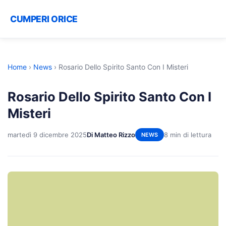
CUMPERI ORICE
Home
›
News
›
Rosario Dello Spirito Santo Con I Misteri
Rosario Dello Spirito Santo Con I
Misteri
martedì 9 dicembre 2025
Di Matteo Rizzo
8 min di lettura
NEWS