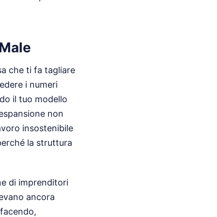
 Male
a che ti fa tagliare
 vedere i numeri
ndo il tuo modello
l'espansione non
avoro insostenibile
perché la struttura
ne di imprenditori
olevano ancora
ì facendo,