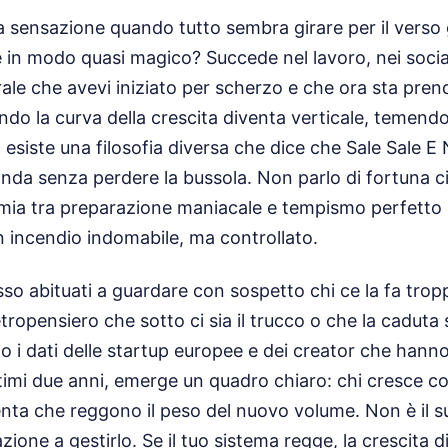
a sensazione quando tutto sembra girare per il verso 
e in modo quasi magico? Succede nel lavoro, nei soci
rale che avevi iniziato per scherzo e che ora sta prend
do la curva della crescita diventa verticale, temendo
a esiste una filosofia diversa che dice che Sale Sale E
nda senza perdere la bussola. Non parlo di fortuna ci
himia tra preparazione maniacale e tempismo perfetto
n incendio indomabile, ma controllato.
esso abituati a guardare con sospetto chi ce la fa tr
tropensiero che sotto ci sia il trucco o che la caduta 
o i dati delle startup europee e dei creator che hanno
ultimi due anni, emerge un quadro chiaro: chi cresce 
nta che reggono il peso del nuovo volume. Non è il s
zione a gestirlo. Se il tuo sistema regge, la crescita 