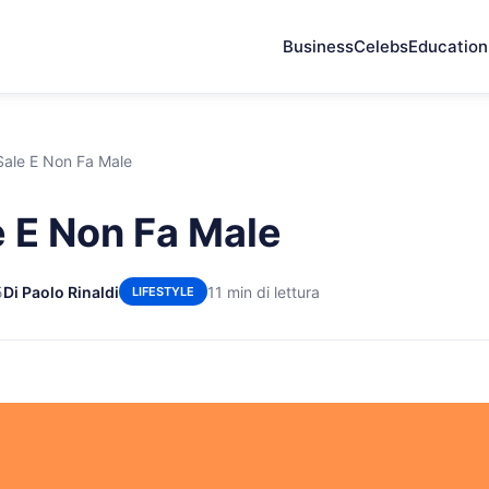
Business
Celebs
Education
Sale E Non Fa Male
e E Non Fa Male
5
Di Paolo Rinaldi
11 min di lettura
LIFESTYLE