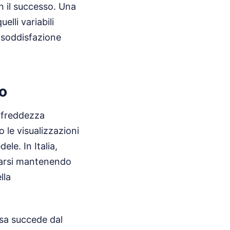
n il successo. Una
elli variabili
 soddisfazione
to
n freddezza
o le visualizzazioni
le. In Italia,
zarsi mantenendo
lla
osa succede dal