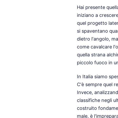
Hai presente quell
iniziano a crescer
quel progetto late
si spaventano quan
dietro l'angolo, m
come cavalcare l'o
quella strana alc
piccolo fuoco in u
In Italia siamo sp
C'è sempre quel re
Invece, analizzand
classifiche negli 
costruito fondame
male, è l'imprepara