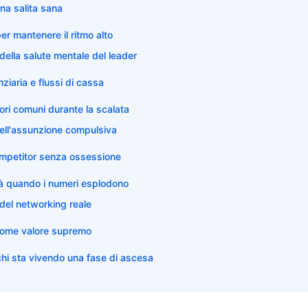
una salita sana
er mantenere il ritmo alto
della salute mentale del leader
ziaria e flussi di cassa
rori comuni durante la scalata
ell'assunzione compulsiva
ompetitor senza ossessione
tà quando i numeri esplodono
del networking reale
 come valore supremo
chi sta vivendo una fase di ascesa