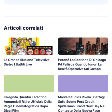
Articoli correlati
La Grande Illusione Televisiva
Perché La Gestione Di Chicago
Dietro I Battiti Live
Pd Fallisce Quando Ignori La
Realtà Operativa Sul Campo
Il Regista Quentin Tarantino
Marvel Studios Rivela I Dettagli
Annuncia Il Ritiro Ufficiale Dalla
Sulle Scene Post Credit
Regia Cinematografica Dopo
Spiderman Brand New Day Nel
Dieci Film
Contesto Della Nuova Fase