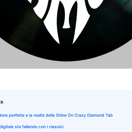
ts
izione perfetta e la realtà della Shine On Crazy Diamond Tab
igitale sta fallendo con i classici