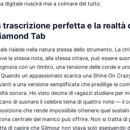
 digitale riuscirà mai a colmare del tutto.
a trascrizione perfetta e la realtà
Diamond Tab
ale risiede nella natura stessa dello strumento. La chi
ve la stessa nota, alla stessa ottava, può essere suo
 ognuna con un timbro, una tensione delle corde e una
e. Quando un appassionato scarica una Shine On Cra
vanti a una versione semplificata che predilige la co
ltà sonora. Ho visto decine di ragazzi studiare per me
icano di suonare il celebre tema di quattro note — il c
sizione che rende impossibile ottenere quel sustain i
zona centrale del manico può offrire. Non si tratta di
tta di capire che Gilmour non stava solo eseguendo d