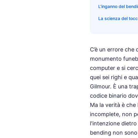
L'inganno del bendin
La scienza del tocco
C’è un errore che 
monumento funebre 
computer e si ce
quei sei righi e q
Gilmour. È una tra
codice binario dov
Ma la verità è che
incomplete, non p
l'intenzione dietr
bending non sono er