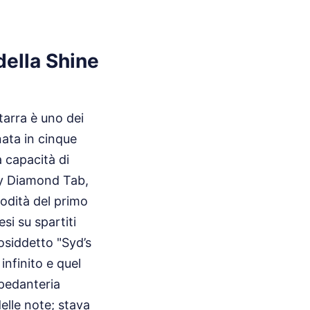
 della Shine
tarra è uno dei
nata in cinque
 capacità di
zy Diamond Tab,
modità del primo
si su spartiti
osiddetto "Syd’s
nfinito e quel
 pedanteria
elle note; stava