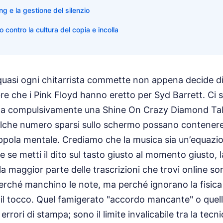
g e la gestione del silenzio
 contro la cultura del copia e incolla
quasi ogni chitarrista commette non appena decide di 
che i Pink Floyd hanno eretto per Syd Barrett. Ci si s
rca compulsivamente una Shine On Crazy Diamond Ta
ualche numero sparsi sullo schermo possano contenere
ppola mentale. Crediamo che la musica sia un’equazion
e se metti il dito sul tasto giusto al momento giusto,
 la maggior parte delle trascrizioni che trovi online s
erché manchino le note, ma perché ignorano la fisica
o il tocco. Quel famigerato "accordo mancante" o quel
rori di stampa; sono il limite invalicabile tra la tecn