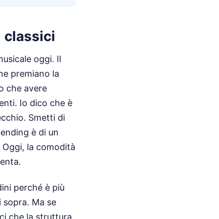
 classici
sicale oggi. Il
che premiano la
no che avere
nti. Io dico che è
ecchio. Smetti di
bending è di un
. Oggi, la comodità
venta.
ini perché è più
i sopra. Ma se
i che la struttura