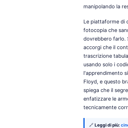
manipolando la res
Le piattaforme di
fotocopia che san
dovrebbero farlo. S
accorgi che il co
trascrizione tabul
usando solo i codic
l'apprendimento si
Floyd, e questo br
spiega che il segre
enfatizzare le arm
tecnicamente corr
🔗
Leggi di più:
cin