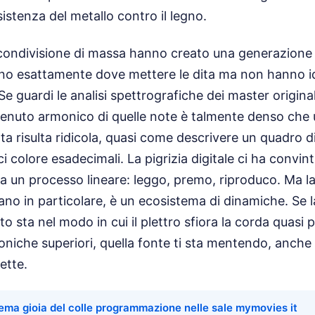
istenza del metallo contro il legno.
 condivisione di massa hanno creato una generazione 
no esattamente dove mettere le dita ma non hanno i
e guardi le analisi spettrografiche dei master originali
ntenuto armonico di quelle note è talmente denso che
ata risulta ridicola, quasi come descrivere un quadro 
i colore esadecimali. La pigrizia digitale ci ha convint
a un processo lineare: leggo, premo, riproduco. Ma la
ano in particolare, è un ecosistema di dinamiche. Se l
to sta nel modo in cui il plettro sfiora la corda quasi
oniche superiori, quella fonte ti sta mentendo, anche
ette.
ema gioia del colle programmazione nelle sale mymovies it