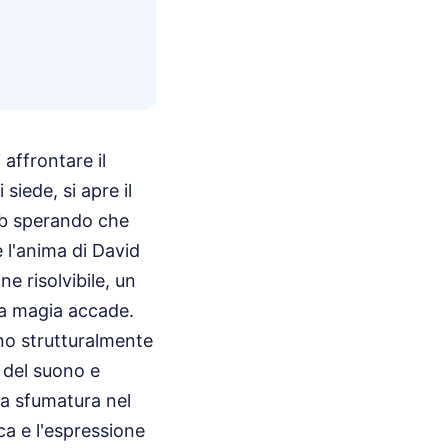
affrontare il
iede, si apre il
b sperando che
 l'anima di David
e risolvibile, un
 la magia accade.
ono strutturalmente
 del suono e
la sfumatura nel
ica e l'espressione