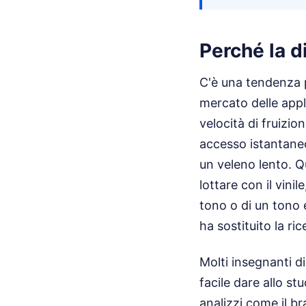
Perché la di
C'è una tendenza 
mercato delle appli
velocità di fruizio
accesso istantaneo
un veleno lento. Qu
lottare con il vini
tono o di un tono 
ha sostituito la ri
Molti insegnanti d
facile dare allo s
analizzi come il b