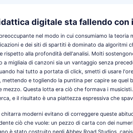
dattica digitale sta fallendo con i
preoccupante nel modo in cui consumiamo la teoria mu
cazioni e dei siti di spartiti è dominato da algoritmi 
ne rispetto alla profondità dell'analisi. Molti sostengo
 a migliaia di canzoni sia un vantaggio senza precede
ando hai tutto a portata di click, smetti di usare l'or
le, mettendo e togliendo la puntina per capire se quel 
e mezzo. Questa lotta era ciò che formava i musicisti
cerca, e il risultato è una piattezza espressiva che spa
i chitarra moderni evitano di correggere queste abitud
tudente ciò che vuole: un pezzo di carta con dei numer
rano è stato costruito negli Abbey Road Studios, capisc