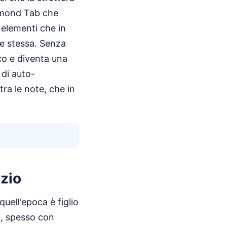
iamond Tab che
 elementi che in
e stessa. Senza
ico e diventa una
 di auto-
ra le note, che in
nzio
quell'epoca è figlio
n, spesso con