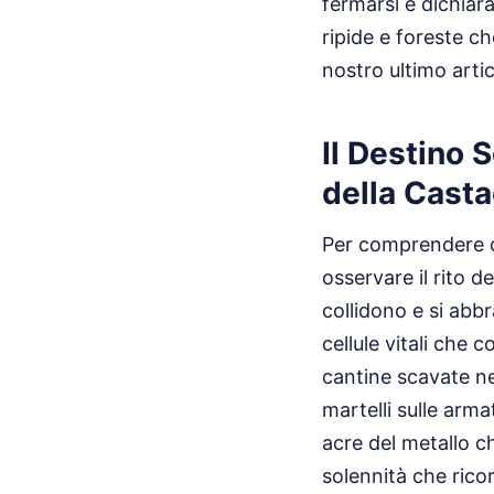
fermarsi e dichiar
ripide e foreste c
nostro ultimo arti
Il Destino 
della Cast
Per comprendere co
osservare il rito 
collidono e si abb
cellule vitali che
cantine scavate nel
martelli sulle arma
acre del metallo c
solennità che ricor