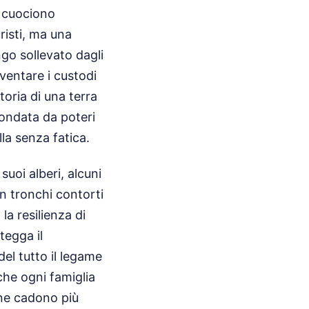
e cuociono
risti, ma una
ngo sollevato dagli
iventare i custodi
toria di una terra
ondata da poteri
la senza fatica.
suoi alberi, alcuni
on tronchi contorti
a resilienza di
tegga il
el tutto il legame
 che ogni famiglia
gne cadono più