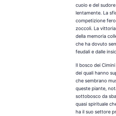
cuoio e del sudore
lentamente. La sfi
competizione feroc
zoccoli. La vittori
della memoria colle
che ha dovuto semp
feudali e dalle ins
Il bosco dei Cimini
dei quali hanno sup
che sembrano musco
queste piante, not
sottobosco da sbal
quasi spirituale ch
ha il suo settore 