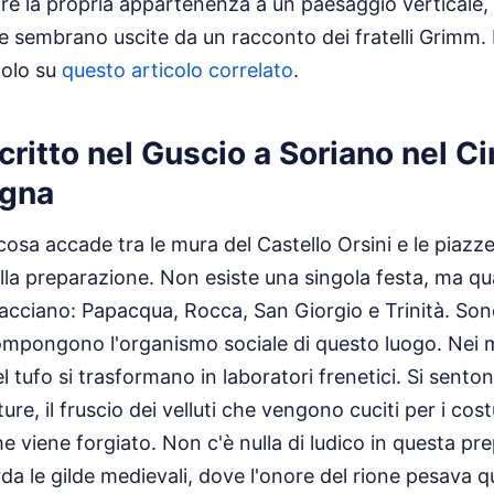
are la propria appartenenza a un paesaggio verticale, f
he sembrano uscite da un racconto dei fratelli Grimm.
colo su
questo articolo correlato
.
Scritto nel Guscio a Soriano nel 
agna
sa accade tra le mura del Castello Orsini e le piazze 
della preparazione. Non esiste una singola festa, ma q
racciano: Papacqua, Rocca, San Giorgio e Trinità. Sono 
 compongono l'organismo sociale di questo luogo. Nei m
 tufo si trasformano in laboratori frenetici. Si sentono
ture, il fruscio dei velluti che vengono cuciti per i cost
he viene forgiato. Non c'è nulla di ludico in questa pr
da le gilde medievali, dove l'onore del rione pesava q