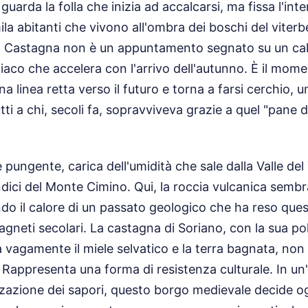
guarda la folla che inizia ad accalcarsi, ma fissa l'inte
emila abitanti che vivono all'ombra dei boschi del viter
a Castagna non è un appuntamento segnato su un cale
iaco che accelera con l'arrivo dell'autunno. È il mome
a linea retta verso il futuro e torna a farsi cerchio, 
utti a chi, secoli fa, sopravviveva grazie a quel "pane 
è pungente, carica dell'umidità che sale dalla Valle del
dici del Monte Cimino. Qui, la roccia vulcanica sembra
do il calore di un passato geologico che ha reso que
agneti secolari. La castagna di Soriano, con la sua pol
 vagamente il miele selvatico e la terra bagnata, non
 Rappresenta una forma di resistenza culturale. In u
zazione dei sapori, questo borgo medievale decide o