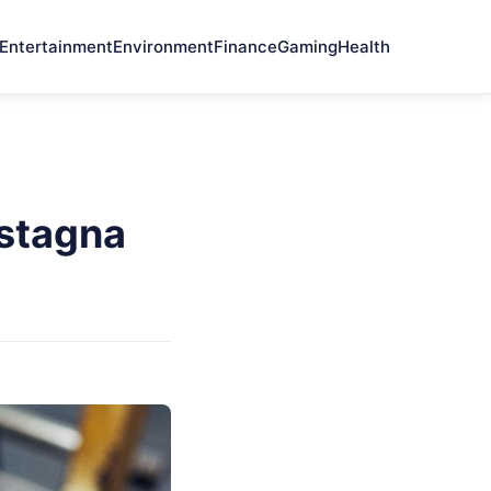
Entertainment
Environment
Finance
Gaming
Health
astagna