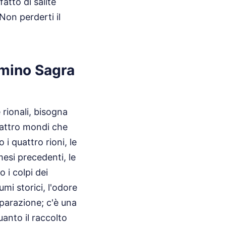
atto di salite
Non perderti il
Cimino Sagra
rionali, bisogna
uattro mondi che
i quattro rioni, le
esi precedenti, le
 i colpi dei
umi storici, l'odore
eparazione; c'è una
uanto il raccolto