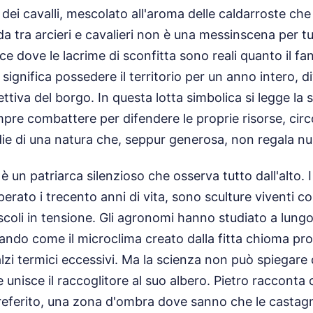
 dei cavalli, mescolato all'aroma delle caldarroste ch
da tra arcieri e cavalieri non è una messinscena per tu
e dove le lacrime di sconfitta sono reali quanto il fa
a significa possedere il territorio per un anno intero, d
ttiva del borgo. In questa lotta simbolica si legge la s
re combattere per difendere le proprie risorse, circ
idie di una natura che, seppur generosa, non regala nul
 è un patriarca silenzioso che osserva tutto dall'alto. I 
erato i trecento anni di vita, sono sculture viventi c
li in tensione. Gli agronomi hanno studiato a lungo l
ando come il microclima creato dalla fitta chioma pro
zi termici eccessivi. Ma la scienza non può spiegare d
e unisce il raccoglitore al suo albero. Pietro racconta
preferito, una zona d'ombra dove sanno che le casta