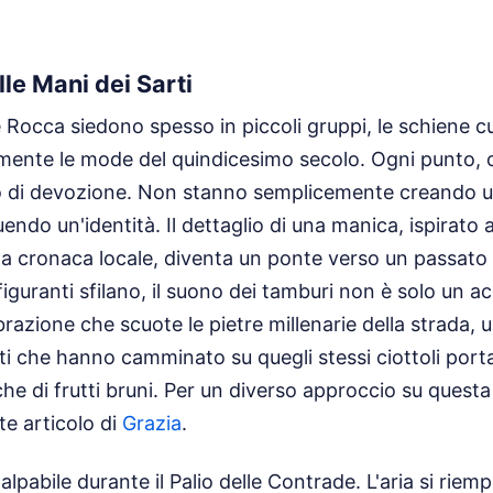
le Mani dei Sarti
 Rocca siedono spesso in piccoli gruppi, le schiene cu
mente le mode del quindicesimo secolo. Ogni punto, 
tto di devozione. Non stanno semplicemente creando u
ndo un'identità. Il dettaglio di una manica, ispirato 
na cronaca locale, diventa un ponte verso un passato ch
figuranti sfilano, il suono dei tamburi non è solo u
razione che scuote le pietre millenarie della strada, u
ati che hanno camminato su quegli stessi ciottoli port
he di frutti bruni.
Per un diverso approccio su questa 
te articolo di
Grazia
.
lpabile durante il Palio delle Contrade. L'aria si riemp