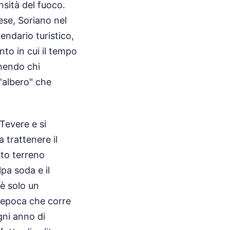
nsità del fuoco.
bese, Soriano nel
ndario turistico,
nto in cui il tempo
unendo chi
d'albero" che
 Tevere e si
 trattenere il
sto terreno
pa soda e il
 è solo un
n'epoca che corre
gni anno di