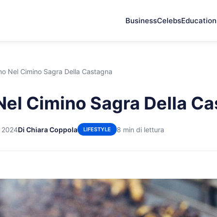
Business
Celebs
Education
no Nel Cimino Sagra Della Castagna
Nel Cimino Sagra Della C
 2024
Di Chiara Coppola
8 min di lettura
LIFESTYLE