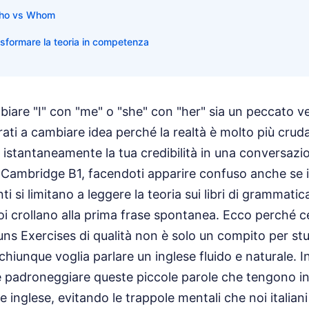
Who vs Whom
rasformare la teoria in competenza
iare "I" con "me" o "she" con "her" sia un peccato ve
rati a cambiare idea perché la realtà è molto più cruda
istantaneamente la tua credibilità in una conversazio
Cambridge B1, facendoti apparire confuso anche se il
ti si limitano a leggere la teoria sui libri di grammatic
oi crollano alla prima frase spontanea. Ecco perché c
s Exercises di qualità non è solo un compito per stud
chiunque voglia parlare un inglese fluido e naturale. 
padroneggiare queste piccole parole che tengono in p
se inglese, evitando le trappole mentali che noi italia