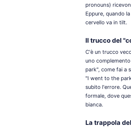
pronouns) ricevon
Eppure, quando la 
cervello va in tilt.
Il trucco del "c
C'è un trucco vec
uno complemento q
park", come fai a 
"I went to the par
subito l'errore. Qu
formale, dove ques
bianca.
La trappola de