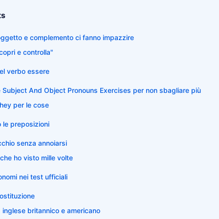
ts
oggetto e complemento ci fanno impazzire
"copri e controlla"
el verbo essere
e Subject And Object Pronouns Exercises per non sbagliare più
They per le cose
le preposizioni
cchio senza annoiarsi
che ho visto mille volte
onomi nei test ufficiali
sostituzione
a inglese britannico e americano