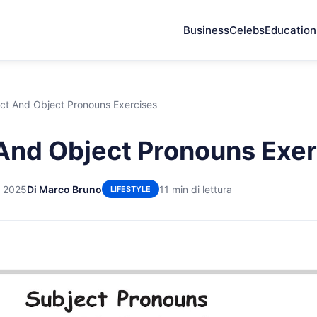
Business
Celebs
Education
ct And Object Pronouns Exercises
And Object Pronouns Exer
e 2025
Di Marco Bruno
11 min di lettura
LIFESTYLE