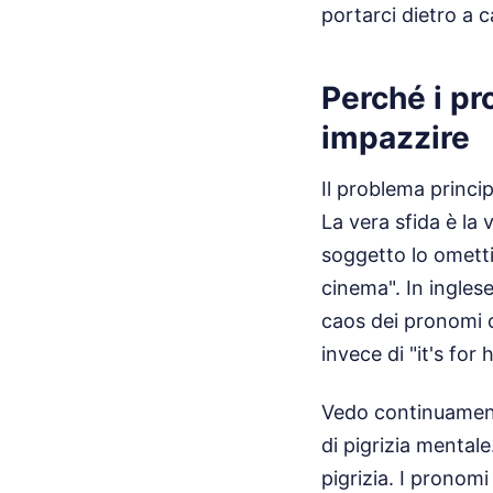
portarci dietro a 
Perché i p
impazzire
Il problema princi
La vera sfida è la 
soggetto lo omett
cinema". In inglese
caos dei pronomi c
invece di "it's fo
Vedo continuamente
di pigrizia mental
pigrizia. I pronom