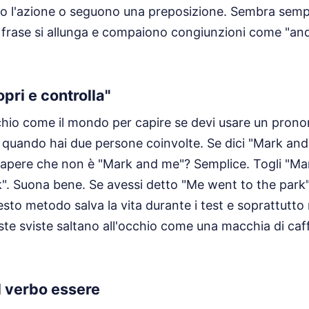
o l'azione o seguono una preposizione. Sembra sempl
frase si allunga e compaiono congiunzioni come "and" 
opri e controlla"
chio come il mondo per capire se devi usare un pron
uando hai due persone coinvolte. Se dici "Mark and 
sapere che non è "Mark and me"? Semplice. Togli "Ma
k". Suona bene. Se avessi detto "Me went to the park"
esto metodo salva la vita durante i test e soprattutto 
te sviste saltano all'occhio come una macchia di caf
l verbo essere