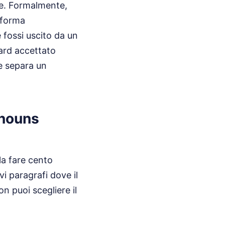
ere. Formalmente,
a forma
 fossi uscito da un
dard accettato
he separa un
onouns
la fare cento
vi paragrafi dove il
n puoi scegliere il