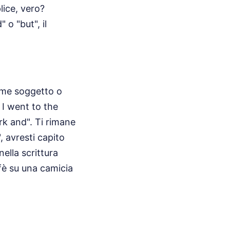
ice, vero?
o "but", il
ome soggetto o
I went to the
rk and". Ti rimane
, avresti capito
nella scrittura
fè su una camicia