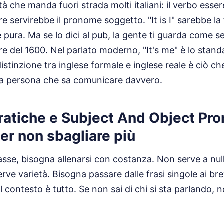
tà che manda fuori strada molti italiani: il verbo ess
re servirebbe il pronome soggetto. "It is I" sarebbe l
ura. Ma se lo dici al pub, la gente ti guarda come se
re del 1600. Nel parlato moderno, "It's me" è lo stan
stinzione tra inglese formale e inglese reale è ciò c
a persona che sa comunicare davvero.
pratiche e Subject And Object Pr
er non sbagliare più
asse, bisogna allenarsi con costanza. Non serve a nul
Serve varietà. Bisogna passare dalle frasi singole ai bre
 contesto è tutto. Se non sai di chi si sta parlando, no