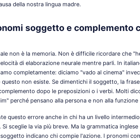
causa della nostra lingua madre.
ronomi soggetto e complemento c
pale non è la memoria. Non è difficile ricordare che "h
velocità di elaborazione neurale mentre parli. In italian
iamo completamente: diciamo "vado al cinema" invece
 questo non esiste. Se dimentichi il soggetto, la frase m
omplemento dopo le preposizioni o i verbi. Molti dico
r him" perché pensano alla persona e non alla funzione 
 questo errore anche in chi ha un livello intermedio.
e. Si sceglie la via più breve. Ma la grammatica ingles
i soggetto indicano chi compie l'azione. I pronomi c