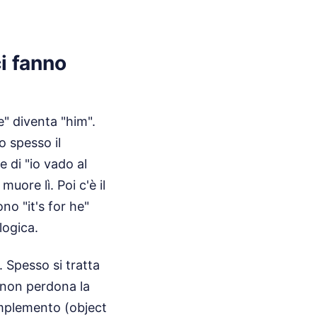
i fanno
e" diventa "him".
o spesso il
 di "io vado al
uore lì. Poi c'è il
no "it's for he"
logica.
 Spesso si tratta
e non perdona la
omplemento (object