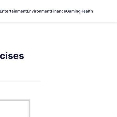
Entertainment
Environment
Finance
Gaming
Health
cises