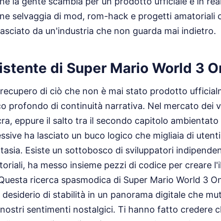
he la gente scambia per un prodotto ufficiale è in realtà
e selvaggia di mod, rom-hack e progetti amatoriali
lasciato da un'industria che non guarda mai indietro.
sistente di Super Mario World 3 O
l recupero di ciò che non è mai stato prodotto uffici
o profondo di continuità narrativa. Nel mercato dei v
a, eppure il salto tra il secondo capitolo ambientato
essive ha lasciato un buco logico che migliaia di utent
tasia. Esiste un sottobosco di sviluppatori indipenden
oriali, ha messo insieme pezzi di codice per creare l'i
 Questa ricerca spasmodica di Super Mario World 3 On
un desiderio di stabilità in un panorama digitale che m
nostri sentimenti nostalgici. Ti hanno fatto credere c