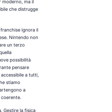
r moderno, ma il
ibile che distrugge
franchise ignora il
onese. Nintendo non
are un terzo
quella
ove possibilità
curante pensare
accessibile a tutti,
 che stiamo
partengono a
 coerente.
 Gestire la fisica