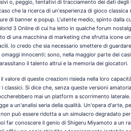
sivi o, peggio, tentativi di tracciamento dei dati degl
caso che la ricerca di un'esperienza di gioco classica 
ure di banner e popup. L'utente medio, spinto dalla cu
orld 3 Online di cui ha letto in qualche forum nostalgi
tto di una macchina di marketing che sfrutta icone uni
facili. Io credo che sia necessario smettere di guardar
omaggi innocenti: sono, nella maggior parte dei casi
assitano il talento altrui e la memoria dei giocatori.
 il valore di queste creazioni risieda nella loro capaci
r i classici. Si dice che, senza queste versioni amatoria
occherebbero mai un platform a scorrimento laterale.
e a un'analisi seria della qualità. Un'opera d'arte, p
 non può essere ridotta a un simulacro degradato per
vuoi far conoscere il genio di Shigeru Miyamoto a un r