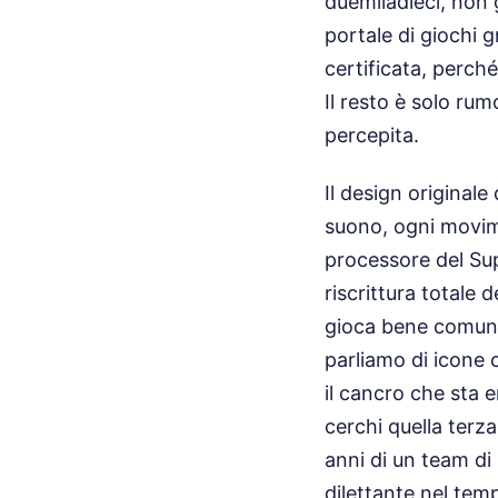
duemiladieci, non 
portale di giochi g
certificata, perch
Il resto è solo rum
percepita.
Il design originale
suono, ogni movime
processore del Su
riscrittura totale d
gioca bene comun
parliamo di icone c
il cancro che sta 
cerchi quella terz
anni di un team di
dilettante nel temp