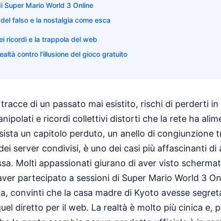
 di Super Mario World 3 Online
a del falso e la nostalgia come esca
i ricordi e la trappola del web
realtà contro l'illusione del gioco gratuito
tracce di un passato mai esistito, rischi di perderti in 
ipolati e ricordi collettivi distorti che la rete ha ali
ista un capitolo perduto, un anello di congiunzione tra
dei server condivisi, è uno dei casi più affascinanti di
sa. Molti appassionati giurano di aver visto schermat
aver partecipato a sessioni di Super Mario World 3 Onl
a, convinti che la casa madre di Kyoto avesse segre
el diretto per il web. La realtà è molto più cinica e, pe