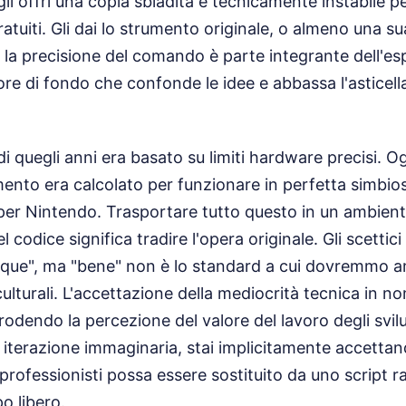
gli offri una copia sbiadita e tecnicamente instabile 
ratuiti. Gli dai lo strumento originale, o almeno una 
é la precisione del comando è parte integrante dell'esp
ore di fondo che confonde le idee e abbassa l'asticella
 di quegli anni era basato su limiti hardware precisi. Og
nto era calcolato per funzionare in perfetta simbiosi
per Nintendo. Trasportare tutto questo in un ambien
el codice significa tradire l'opera originale. Gli scettic
que", ma "bene" non è lo standard a cui dovremmo 
ulturali. L'accettazione della mediocrità tecnica in no
erodendo la percezione del valore del lavoro degli svi
a iterazione immaginaria, stai implicitamente accettand
 professionisti possa essere sostituito da uno script 
o libero.