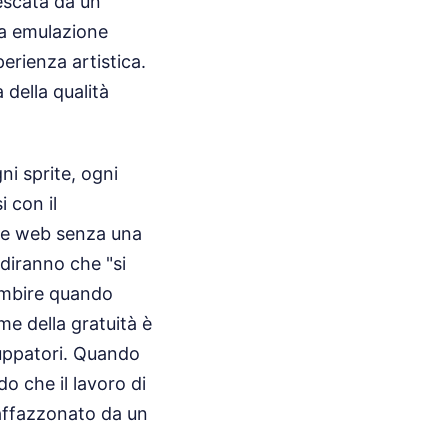
pescata da un
sua emulazione
erienza artistica.
 della qualità
ni sprite, ogni
 con il
te web senza una
i diranno che "si
ambire quando
me della gratuità è
luppatori. Quando
o che il lavoro di
raffazzonato da un