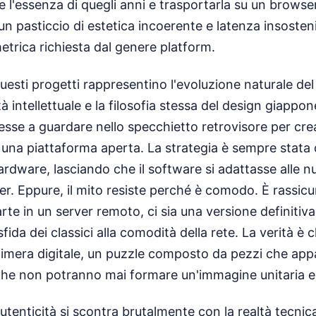
 l'essenza di quegli anni e trasportarla su un browse
 un pasticcio di estetica incoerente e latenza insosten
metrica richiesta dal genere platform.
uesti progetti rappresentino l'evoluzione naturale del 
tà intellettuale e la filosofia stessa del design giapp
esse a guardare nello specchietto retrovisore per cre
u una piattaforma aperta. La strategia è sempre stata 
ardware, lasciando che il software si adattasse alle nu
ller. Eppure, il mito resiste perché è comodo. È rassi
te in un server remoto, ci sia una versione definitiva 
sfida dei classici alla comodità della rete. La verità è
himera digitale, un puzzle composto da pezzi che ap
 che non potranno mai formare un'immagine unitaria e
utenticità si scontra brutalmente con la realtà tecnica.