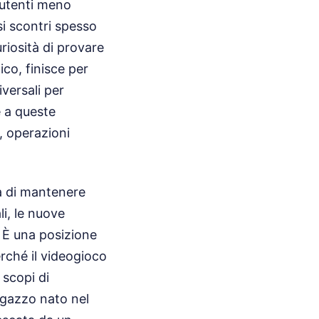
i utenti meno
si scontri spesso
riosità di provare
co, finisce per
versali per
e a queste
, operazioni
tà di mantenere
li, le nuove
 È una posizione
erché il videogioco
 scopi di
agazzo nato nel