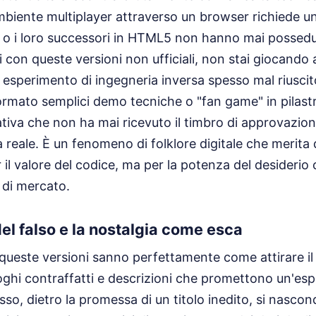
ambiente multiplayer attraverso un browser richiede un
lash o i loro successori in HTML5 non hanno mai posse
 con queste versioni non ufficiali, non stai giocando a
 esperimento di ingegneria inversa spesso mal riusci
formato semplici demo tecniche o "fan game" in pilastri
ativa che non ha mai ricevuto il timbro di approvazio
 reale. È un fenomeno di folklore digitale che merita 
il valore del codice, ma per la potenza del desiderio c
 di mercato.
del falso e la nostalgia come esca
o queste versioni sanno perfettamente come attirare il
loghi contraffatti e descrizioni che promettono un'es
esso, dietro la promessa di un titolo inedito, si nasco