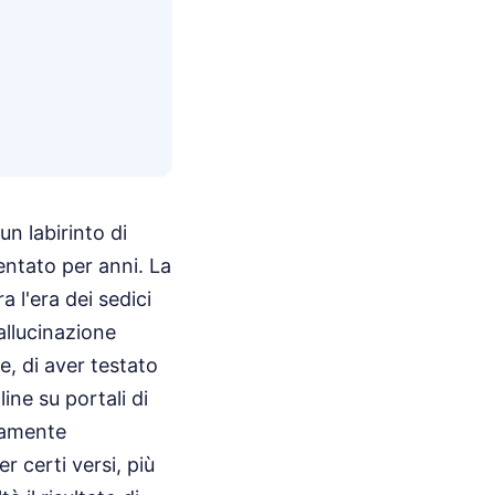
un labirinto di
mentato per anni. La
 l'era dei sedici
 allucinazione
e, di aver testato
ine su portali di
tamente
r certi versi, più