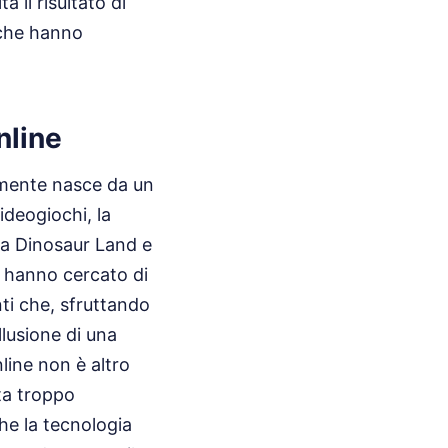
 il risultato di
 che hanno
nline
almente nasce da un
ideogiochi, la
 a Dinosaur Land e
i hanno cercato di
ti che, sfruttando
llusione di una
line non è altro
uta troppo
he la tecnologia