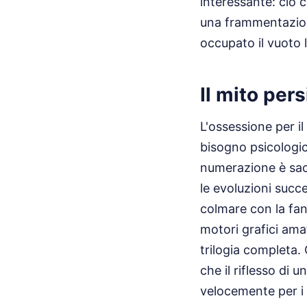
interessante: ciò c
una frammentazion
occupato il vuoto 
Il mito per
L'ossessione per i
bisogno psicologic
numerazione è sacr
le evoluzioni succ
colmare con la fan
motori grafici amat
trilogia completa.
che il riflesso di 
velocemente per i 