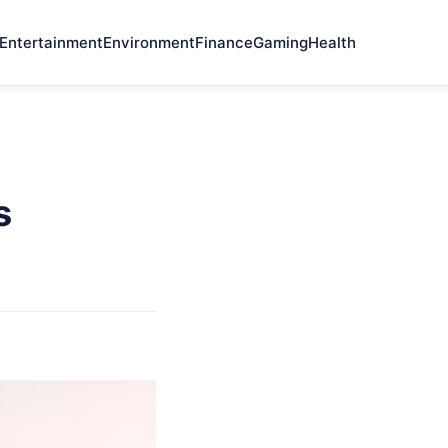
Entertainment
Environment
Finance
Gaming
Health
s