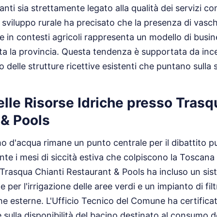
nti sia strettamente legato alla qualità dei servizi co
 sviluppo rurale ha precisato che la presenza di vasch
e in contesti agricoli rappresenta un modello di busin
ta la provincia. Questa tendenza è supportata da incen
elle strutture ricettive esistenti che puntano sulla so
lle Risorse Idriche presso Trasq
 & Pools
o d'acqua rimane un punto centrale per il dibattito pu
te i mesi di siccità estiva che colpiscono la Toscana 
Trasqua Chianti Restaurant & Pools ha incluso un sis
 per l'irrigazione delle aree verdi e un impianto di filt
he esterne. L'Ufficio Tecnico del Comune ha certificat
ce sulla disponibilità del bacino destinato al consumo 