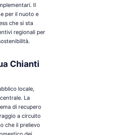
mplementari. Il
e per il nuoto e
ess che si sta
tivi regionali per
stenibilità.
ua Chianti
bblico locale,
centrale. La
tema di recupero
raggio a circuito
o che il prelievo
domestico dei