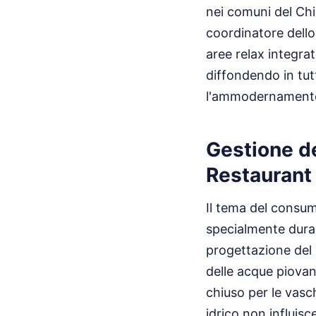
nei comuni del Chia
coordinatore dello
aree relax integrat
diffondendo in tut
l'ammodernamento d
Gestione de
Restaurant
Il tema del consum
specialmente duran
progettazione del 
delle acque piovane
chiuso per le vasc
idrico non influis