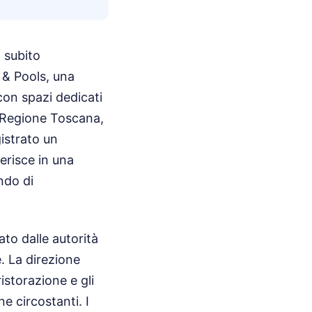
a subito
 & Pools, una
con spazi dedicati
la Regione Toscana,
gistrato un
erisce in una
ando di
ato dalle autorità
e. La direzione
istorazione e gli
ne circostanti. I