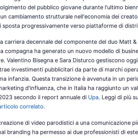
olgimento del pubblico giovane durante l'ultimo bien
e un cambiamento strutturale nell'economia dei creatori
si sposta progressivamente verso piattaforme di distri
 la carriera decennale del componente del duo Matt & Bi
 sua compagna ha generato un nuovo modello di busine
re. Valentino Bisegna e Sara Disturco gestiscono ogg
rae investimenti pubblicitari da parte di marchi operan
rima infanzia. Questa transizione è avvenuta in un peri
marketing d'influenza, che in Italia ha raggiunto un va
 2023 secondo il report annuale di
Upa
.
Leggi di più 
rticolo correlato
.
 creazione di video parodistici a una comunicazione pi
nal branding ha permesso ai due professionisti di este