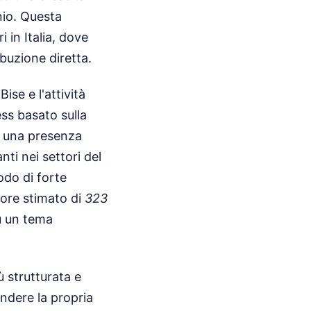
nio. Questa
 in Italia, dove
buzione diretta.
se e l'attività
ss basato sulla
i una presenza
ti nei settori del
odo di forte
lore stimato di
323
su un tema
ù strutturata e
ndere la propria