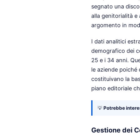
segnato una discon
alla genitorialità 
argomento in mod
I dati analitici est
demografico dei co
25 e i 34 anni. Qu
le aziende poiché 
costituivano la bas
piano editoriale c
💡
Potrebbe interes
Gestione dei C