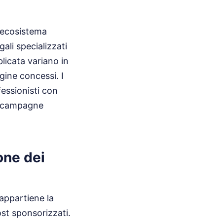
n ecosistema
ali specializzati
blicata variano in
gine concessi. I
fessionisti con
er campagne
one dei
appartiene la
ost sponsorizzati.