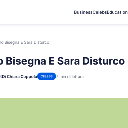
Business
Celebs
Education
no Bisegna E Sara Disturco
o Bisegna E Sara Disturco
3
Di Chiara Coppola
7 min di lettura
CELEBS