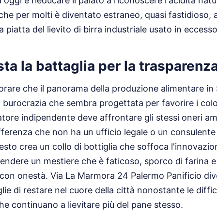
a oggi è rieducare il palato a riconoscere l'acidità natur
he per molti è diventato estraneo, quasi fastidioso, 
 piatta del lievito di birra industriale usato in eccesso
osta la battaglia per la trasparenz
are che il panorama della produzione alimentare in Si
 burocrazia che sembra progettata per favorire i colos
atore indipendente deve affrontare gli stessi oneri am
ifferenza che non ha un ufficio legale o un consulente
sto crea un collo di bottiglia che soffoca l'innovazio
prendere un mestiere che è faticoso, sporco di farina
o con onestà. Via La Marmora 24 Palermo Panificio div
lie di restare nel cuore della città nonostante le diffic
che continuano a lievitare più del pane stesso.