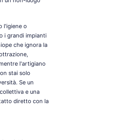
 in un non-luogo
 l'igiene o
o i grandi impianti
iope che ignora la
ottrazione,
mentre l'artigiano
on stai solo
ersità. Se un
collettiva e una
atto diretto con la