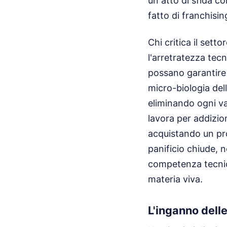
un atto di sfida c
fatto di franchisi
Chi critica il sett
l'arretratezza tecn
possano garantire 
micro-biologia del
eliminando ogni va
lavora per addizio
acquistando un pro
panificio chiude, 
competenza tecnica
materia viva.
L'inganno delle