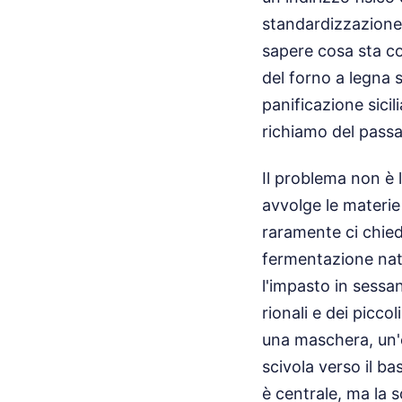
standardizzazione 
sapere cosa sta co
del forno a legna s
panificazione sicil
richiamo del passa
Il problema non è 
avvolge le materi
raramente ci chied
fermentazione natu
l'impasto in sessa
rionali e dei picco
una maschera, un'e
scivola verso il b
è centrale, ma la 