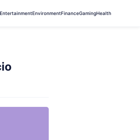
Entertainment
Environment
Finance
Gaming
Health
cio