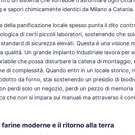
ontro un sistema che vorrebbe trasformare ogni città
ng e sapori chimicamente identici da Milano a Catania.
ore della panificazione locale spesso punta il dito contro
ologica di certi piccoli laboratori, sostenendo che sol
standard di sicurezza elevati. Questa è una visione m
la qualità. Un grande impianto industriale lavora per s
riabile che possa disturbare la catena di montaggio, 
ne di complessità. Quando entri in un locale storico, n
dotto da forno, stai sostenendo un presidio di biodiv
non perdi solo un negozio, perdi un pezzo di memoria 
 che non si impara sui manuali ma attraverso il cont
 farine moderne e il ritorno alla terra