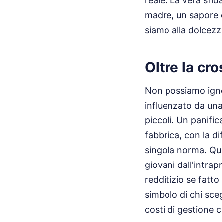
reale. La vera sfid
madre, un sapore c
siamo alla dolcezza
Oltre la cr
Non possiamo ignor
influenzato da una
piccoli. Un panific
fabbrica, con la d
singola norma. Que
giovani dall'intra
redditizio se fatt
simbolo di chi sceg
costi di gestione 