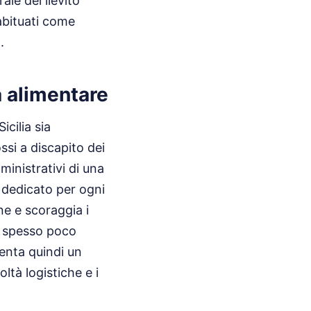
ale del lievito
abituati come
.
a alimentare
cilia sia
si a discapito dei
ministrativi di una
 dedicato per ogni
ne e scoraggia i
 e spesso poco
enta quindi un
oltà logistiche e i