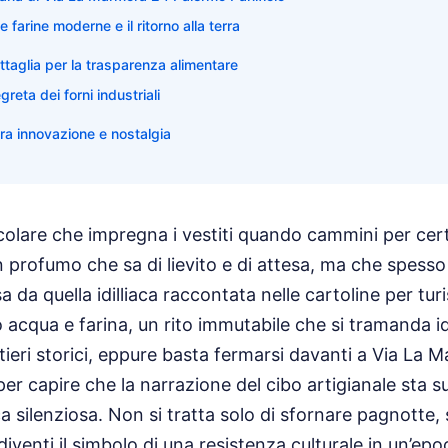
e farine moderne e il ritorno alla terra
attaglia per la trasparenza alimentare
reta dei forni industriali
tra innovazione e nostalgia
colare che impregna i vestiti quando cammini per cert
un profumo che sa di lievito e di attesa, ma che spes
a da quella idilliaca raccontata nelle cartoline per tur
lo acqua e farina, un rito immutabile che si tramanda i
rtieri storici, eppure basta fermarsi davanti a Via La
per capire che la narrazione del cibo artigianale sta
 silenziosa. Non si tratta solo di sfornare pagnotte, 
 diventi il simbolo di una resistenza culturale in un’epoc