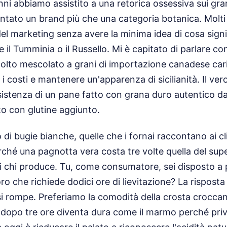
anni abbiamo assistito a una retorica ossessiva sui gran
ntato un brand più che una categoria botanica. Molti
el marketing senza avere la minima idea di cosa signif
 il Tumminia o il Russello. Mi è capitato di parlare co
colto mescolato a grani di importazione canadese caric
i costi e mantenere un'apparenza di sicilianità. Il ve
sistenza di un pane fatto con grana duro autentico d
o con glutine aggiunto.
 di bugie bianche, quelle che i fornai raccontano ai cl
ché una pagnotta vera costa tre volte quella del sup
i chi produce. Tu, come consumatore, sei disposto a p
ro che richiede dodici ore di lievitazione? La risposta
 si rompe. Preferiamo la comodità della crosta crocc
 dopo tre ore diventa dura come il marmo perché priva