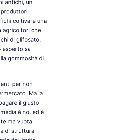
i antichi, un
 produttori
ichi coltivare una
n agricoltori che
hi di glifosato,
ro esperto sa
alla gommosità di
ienti per non
ermercato. Ma la
agare il giusto
 media è no, ed è
ante ma vuota
 di struttura