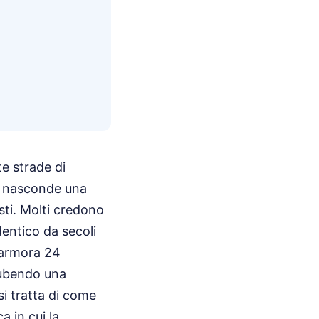
e strade di
so nasconde una
isti. Molti credono
dentico da secoli
 Marmora 24
 subendo una
si tratta di come
a in cui la