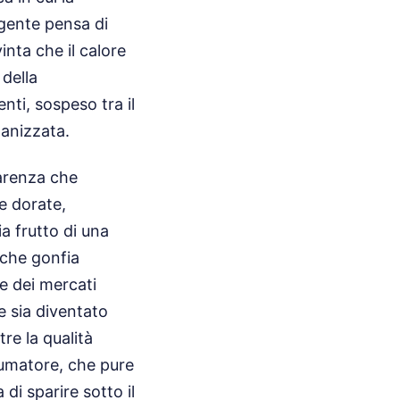
 gente pensa di
nta che il calore
 della
nti, sospeso tra il
ganizzata.
parenza che
e dorate,
a frutto di una
 che gonfia
e dei mercati
le sia diventato
re la qualità
sumatore, che pure
i sparire sotto il