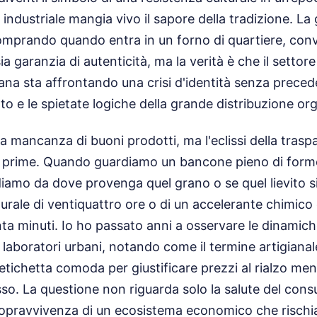
industriale mangia vivo il sapore della tradizione. La
mprando quando entra in un forno di quartiere, convi
ia garanzia di autenticità, ma la verità è che il settore
iana sta affrontando una crisi d'identità senza precede
to e le spietate logiche della grande distribuzione or
la mancanza di buoni prodotti, ma l'eclissi della tras
e prime. Quando guardiamo un bancone pieno di form
iamo da dove provenga quel grano o se quel lievito si
rale di ventiquattro ore o di un accelerante chimico
nta minuti. Io ho passato anni a osservare le dinamich
li laboratori urbani, notando come il termine artigiana
tichetta comoda per giustificare prezzi al rialzo ment
asso. La questione non riguarda solo la salute del con
sopravvivenza di un ecosistema economico che rischia d