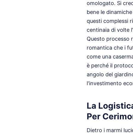
omologato. Si cred
bene le dinamiche 
questi complessi ri
centinaia di volte
Questo processo ri
romantica che i fu
come una caserma t
è perché il protoc
angolo del giardin
l'investimento ec
La Logistic
Per Cerimo
Dietro i marmi luc