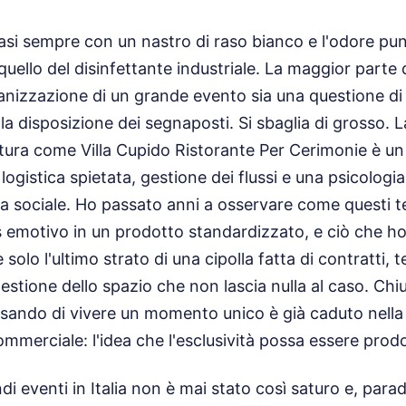
quasi sempre con un nastro di raso bianco e l'odore pun
quello del disinfettante industriale. La maggior parte 
anizzazione di un grande evento sia una questione di e
lla disposizione dei segnaposti. Si sbaglia di grosso. La
uttura come Villa Cupido Ristorante Per Cerimonie è 
 logistica spietata, gestione dei flussi e una psicolog
ia sociale. Ho passato anni a osservare come questi tem
s emotivo in un prodotto standardizzato, e ciò che ho
 solo l'ultimo strato di una cipolla fatta di contratti, 
gestione dello spazio che non lascia nulla al caso. Chi
nsando di vivere un momento unico è già caduto nella
mmerciale: l'idea che l'esclusività possa essere prodo
di eventi in Italia non è mai stato così saturo e, par