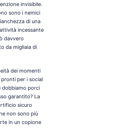
nzione invisibile.
ono sono i nemici
bianchezza di una
attività incessante
uò davvero
to da migliaia di
neità dei momenti
pronti per i social
he dobbiamo porci
sso garantito? La
tificio sicuro
 che non sono più
arte in un copione