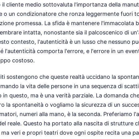
il cliente medio sottovaluta l'importanza della manute
le o un condizionatore che ronza leggermente fuori t
fezione promessa. La sfida è mantenere l'immacolata 
embrare intatta, nonostante sia il palcoscenico di un'
esto contesto, l'autenticità è un lusso che nessuno p
 l'autenticità comporta l'errore, e l'errore in un even
oppo costoso.
erriti sostengono che queste realtà uccidano la sponta
mando la vita delle persone in una sequenza di scatti 
o in questo, ma è una verità parziale. La domanda c
o la spontaneità o vogliamo la sicurezza di un succe
matori, numeri alla mano, è la seconda. Preferiamo l'ar
 del reale. Questo ha portato alla nascita di strutture
, ma veri e propri teatri dove ogni ospite recita una p