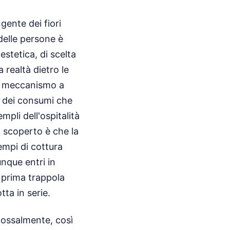
gente dei fiori
delle persone è
stetica, di scelta
 realtà dietro le
un meccanismo a
ia dei consumi che
pli dell'ospitalità
 scoperto è che la
tempi di cottura
unque entri in
 prima trappola
tta in serie.
adossalmente, così