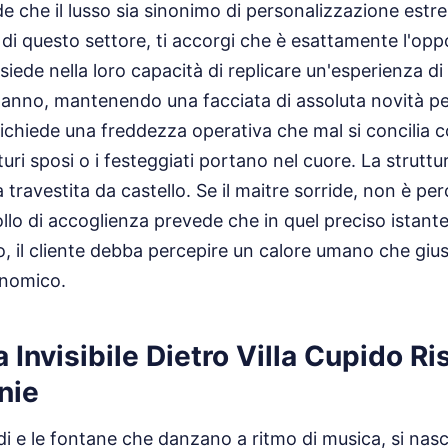
e che il lusso sia sinonimo di personalizzazione estr
di questo settore, ti accorgi che è esattamente l'oppo
siede nella loro capacità di replicare un'esperienza di a
 l'anno, mantenendo una facciata di assoluta novità pe
chiede una freddezza operativa che mal si concilia 
turi sposi o i festeggiati portano nel cuore. La strutt
ravestita da castello. Se il maitre sorride, non è perc
ollo di accoglienza prevede che in quel preciso istante
o, il cliente debba percepire un calore umano che giust
onomico.
a Invisibile Dietro Villa Cupido Ri
nie
idi e le fontane che danzano a ritmo di musica, si na