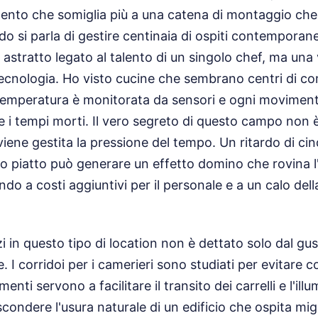
ento che somiglia più a una catena di montaggio che
do si parla di gestire centinaia di ospiti contemporan
astratto legato al talento di un singolo chef, ma una 
tecnologia. Ho visto cucine che sembrano centri di c
emperatura è monitorata da sensori e ogni moviment
re i tempi morti. Il vero segreto di questo campo non 
iene gestita la pressione del tempo. Un ritardo di ci
imo piatto può generare un effetto domino che rovina l'
ndo a costi aggiuntivi per il personale e a un calo del
zi in questo tipo di location non è dettato solo dal gu
 I corridoi per i camerieri sono studiati per evitare col
nti servono a facilitare il transito dei carrelli e l'ill
condere l'usura naturale di un edificio che ospita mig