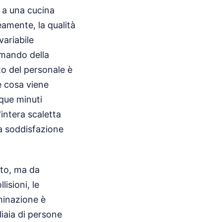
 a una cucina
eamente, la qualità
variabile
omando della
o del personale è
è cosa viene
nque minuti
intera scaletta
la soddisfazione
sto, ma da
lisioni, le
uminazione è
liaia di persone