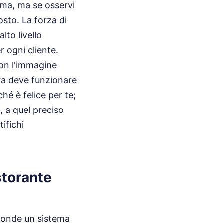
ema, ma se osservi
sto. La forza di
lto livello
r ogni cliente.
con l'immagine
ura deve funzionare
hé è felice per te;
, a quel preciso
ifichi
storante
sconde un sistema