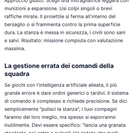
Approccio giusto:
Scegli una mitragliatrice leggera con
munizioni a espansione. Usi colpi singoli o brevi
raffiche mirate. Il proiettile si ferma all'interno del
bersaglio o si frammenta contro la prima superficie
dura. La stanza è messa in sicurezza, i civili sono sani
e salvi. Risultato: missione compiuta con valutazione
massima.
La gestione errata dei comandi della
squadra
Se giochi con l'intelligenza artificiale alleata, il più
grande errore è dare ordini generici o tardivi. Il sistema
di comando è complesso e richiede precisione. Se dici
semplicemente "pulisci la stanza", i tuoi compagni
faranno del loro meglio, ma spesso si esporranno
inutilmente. Devi essere specifico: "lancia una granata
stordente, poi entra e pulisci". Ho notato che molti