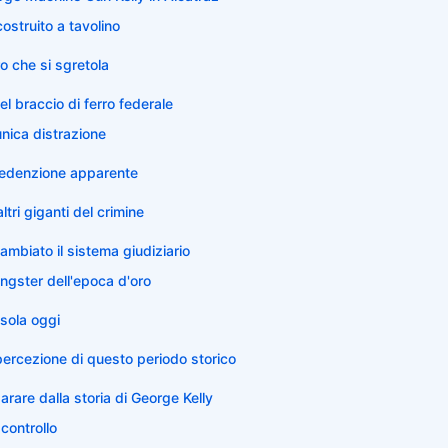
ostruito a tavolino
ro che si sgretola
el braccio di ferro federale
unica distrazione
a redenzione apparente
altri giganti del crimine
mbiato il sistema giudiziario
angster dell'epoca d'oro
'isola oggi
 percezione di questo periodo storico
are dalla storia di George Kelly
 controllo