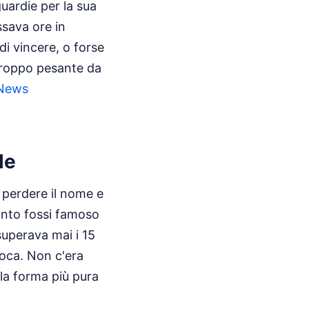
guardie per la sua
ssava ore in
i vincere, o forse
troppo pesante da
News
le
 perdere il nome e
anto fossi famoso
superava mai i 15
epoca. Non c'era
la forma più pura