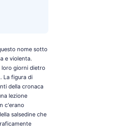
o questo nome sotto
sa e violenta.
 loro giorni dietro
. La figura di
nti della cronaca
una lezione
on c'erano
della salsedine che
graficamente