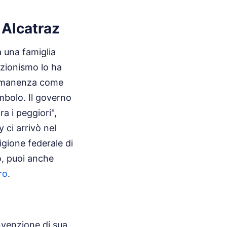
 Alcatraz
 una famiglia
izionismo lo ha
permanenza come
mbolo. Il governo
a i peggiori",
y ci arrivò nel
igione federale di
, puoi anche
ro
.
nvenzione di sua