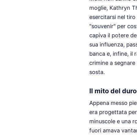
moglie, Kathryn Th
esercitarsi nel tir
"souvenir" per cos
capiva il potere de
sua influenza, pass
banca e, infine, i
crimine a segnare 
sosta.
Il mito del dur
Appena messo piede
era progettata per 
minuscole e una ro
fuori amava vantar