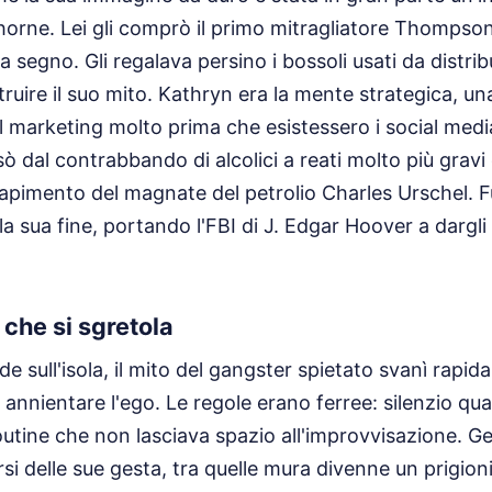
orne. Lei gli comprò il primo mitragliatore Thompson
o a segno. Gli regalava persino i bossoli usati da distr
truire il suo mito. Kathryn era la mente strategica, u
l marketing molto prima che esistessero i social media.
ò dal contrabbando di alcolici a reati molto più gravi
l rapimento del magnate del petrolio Charles Urschel. 
la sua fine, portando l'FBI di J. Edgar Hoover a dargli
o che si sgretola
 sull'isola, il mito del gangster spietato svanì rapid
annientare l'ego. Le regole erano ferree: silenzio quas
utine che non lasciava spazio all'improvvisazione. Ge
si delle sue gesta, tra quelle mura divenne un prigion