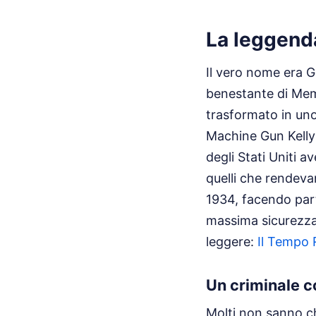
La leggenda
Il vero nome era G
benestante di Memp
trasformato in uno
Machine Gun Kelly 
degli Stati Uniti a
quelli che rendevan
1934, facendo part
massima sicurezz
leggere:
Il Tempo 
Un criminale co
Molti non sanno ch