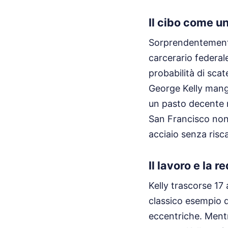
Il cibo come u
Sorprendentemente,
carcerario federal
probabilità di scat
George Kelly mangi
un pasto decente n
San Francisco non
acciaio senza ris
Il lavoro e la 
Kelly trascorse 17 
classico esempio d
eccentriche. Mentre