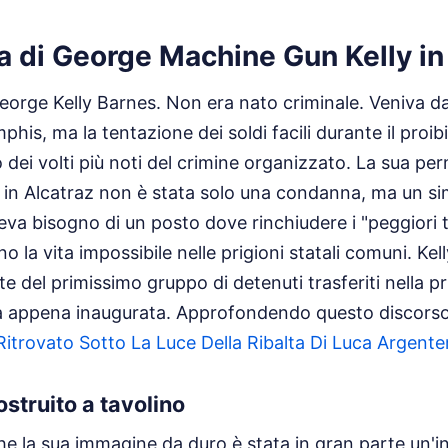
 di George Machine Gun Kelly in
eorge Kelly Barnes. Non era nato criminale. Veniva da
his, ma la tentazione dei soldi facili durante il proib
 dei volti più noti del crimine organizzato. La sua 
in Alcatraz non è stata solo una condanna, ma un si
veva bisogno di un posto dove rinchiudere i "peggiori tr
o la vita impossibile nelle prigioni statali comuni. Kell
e del primissimo gruppo di detenuti trasferiti nella pr
a appena inaugurata.
Approfondendo questo discorso
Ritrovato Sotto La Luce Della Ribalta Di Luca Argente
struito a tavolino
e la sua immagine da duro è stata in gran parte un'i